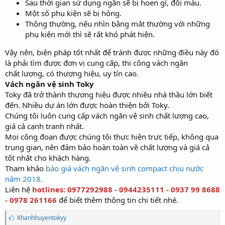
Sau thời gian sử dụng ngắn sẽ bị hoen gỉ, đổi màu.
Một số phụ kiện sẽ bị hỏng.
Thông thường, nếu nhìn bằng mắt thường với những
phụ kiện mới thì sẽ rất khó phát hiện.
Vậy nên, biện pháp tốt nhất để tránh được những điều này đó
là phải tìm được đơn vị cung cấp, thi công vách ngăn
chất lượng, có thượng hiệu, uy tín cao.
Vách ngăn vệ sinh Toky
Toky đã trở thành thương hiệu được nhiều nhà thầu lớn biết
đến. Nhiều dự án lớn được hoàn thiện bởi Toky.
Chúng tôi luôn cung cấp vách ngăn vệ sinh chất lượng cao,
giá cả cạnh tranh nhất.
Mọi công đoạn được chúng tôi thực hiện trực tiếp, không qua
trung gian, nên đảm bảo hoàn toàn về chất lượng và giá cả
tốt nhất cho khách hàng.
Tham khảo
báo giá vách ngăn vệ sinh compact chịu nước
năm 2018.
Liên hệ
hotlines: 0977292988 - 0944235111 - 0937 99 8688
- 0978 261166
để biết thêm thông tin chi tiết nhé.
T
Khanhhuyentokyy