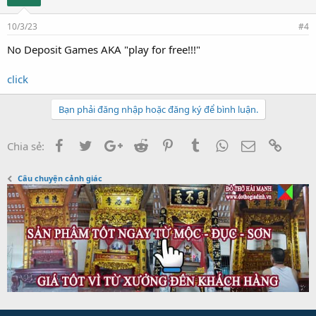
10/3/23
#4
No Deposit Games AKA "play for free!!!"
click
Bạn phải đăng nhập hoặc đăng ký để bình luận.
Facebook
Twitter
Google+
Reddit
Pinterest
Tumblr
WhatsApp
Email
Link
Chia sẻ:
Câu chuyện cảnh giác