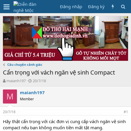
Đăng nhập
Đăng ký
Câu chuyện cảnh giác
Cẩn trọng với vách ngăn vệ sinh Compact
T
N
maianh197
20/7/18
h
g
r
à
maianh197
M
e
y
Member
a
g
d
ử
20/7/18
s
i
#1
t
Hãy thật cẩn trọng với các đơn vị cung cấp vách ngăn vệ sinh
a
compact nếu bạn không muốn tiền mất tật mang.
r