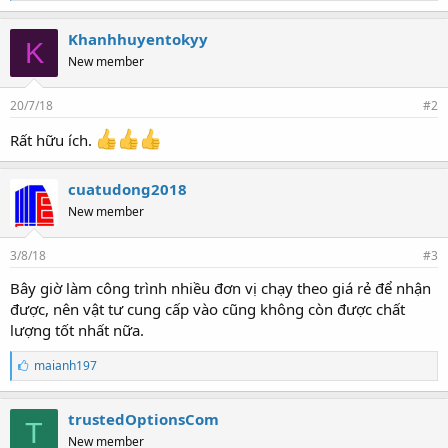
h
í
c
Khanhhuyentokyy
K
h
New member
:
20/7/18
#2
Rất hữu ích.
cuatudong2018
New member
3/8/18
#3
Bây giờ làm công trình nhiều đơn vị chạy theo giá rẻ để nhận
được, nên vật tư cung cấp vào cũng không còn được chất
lượng tốt nhất nữa.
T
maianh197
h
í
c
trustedOptionsCom
T
h
New member
: