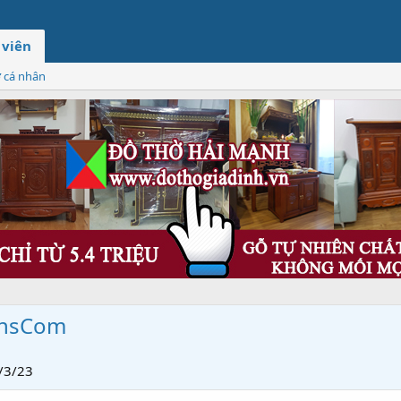
 viên
ơ cá nhân
onsCom
/3/23