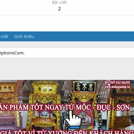
Bài viết
2
 viết
Giới thiệu
dOptionsCom.