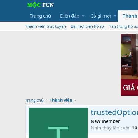
Trang chủ
Diễn đàn
Có gì mới
Thành
Thành viên trực tuyến
Bài mới trên hồ sơ
Tìm trong hồ s
Trang chủ
Thành viên
trustedOpti
New member
Nhìn thấy lần cuối
10