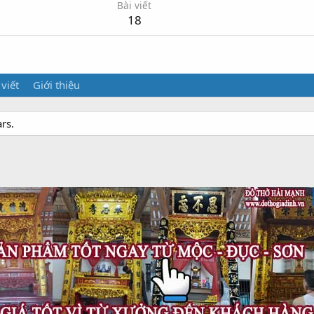
Bài viết
18
 viết
Giới thiệu
rs.