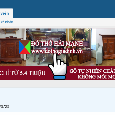
 viên
ơ cá nhân
/5/25