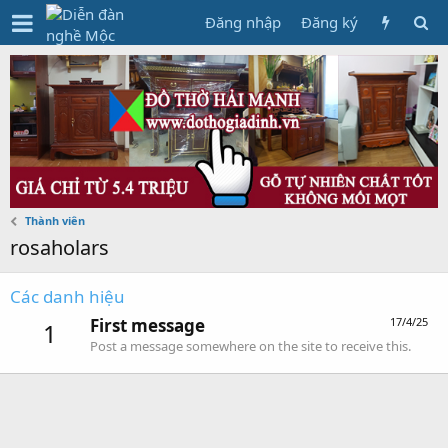
Đăng nhập
Đăng ký
Thành viên
rosaholars
Các danh hiệu
First message
17/4/25
1
Post a message somewhere on the site to receive this.