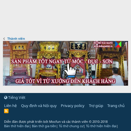
Thành viên
Tiếng Việt
Liên hệ
Quy định và Nội quy
Privacy policy
Trợ giúp
Trang chủ
R
S
S
Diễn đàn được phát triển bởi Mocfun và các thành viên
© 2010-2018
Bàn thờ hiện đại
|
Bàn thờ gia tiên
|
Tủ thờ chung cư
|
Tủ thờ hiện hiện đại
|