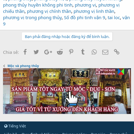
phong thủy huyền không phi tinh
,
phương vị
,
phương vị
chiếu thần
,
phương vị chính thần
,
phương vị linh thần
,
phương vị trong phong thủy
,
Số đồ phi tinh vận 9
,
tai loc
,
vận
9
Bạn phải đăng nhập hoặc đăng ký để bình luận.
Facebook
Twitter
Google+
Reddit
Pinterest
Tumblr
WhatsApp
Email
Link
Chia sẻ:
Mộc và phong thủy
Tiếng Việt