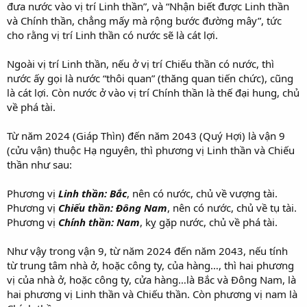
đưa nước vào vị trí Linh thần”, và “Nhận biết được Linh thần
và Chính thần, chẳng mấy mà rộng bước đường mây”, tức
cho rằng vị trí Linh thần có nước sẽ là cát lợi.
Ngoài vị trí Linh thần, nếu ở vị trí Chiếu thần có nước, thì
nước ấy gọi là nước “thôi quan” (thăng quan tiến chức), cũng
là cát lợi. Còn nước ở vào vị trí Chính thần là thế đại hung, chủ
về phá tài.
Từ năm 2024 (Giáp Thìn) đến năm 2043 (Quý Hợi) là vận 9
(cửu vận) thuộc Hạ nguyên, thì phương vị Linh thần và Chiếu
thần như sau:
Phương vị
Linh thần: Bắc
, nên có nước, chủ về vượng tài.
Phương vị
Chiếu thần: Đông Nam
, nên có nước, chủ về tụ tài.
Phương vị
Chính thần: Nam
, kỵ gặp nước, chủ về phá tài.
Như vậy trong vận 9, từ năm 2024 đến năm 2043, nếu tính
từ trung tâm nhà ở, hoặc công ty, của hàng…, thì hai phương
vị của nhà ở, hoặc công ty, cửa hàng…là Bắc và Đông Nam, là
hai phương vị Linh thần và Chiếu thần. Còn phương vị nam là