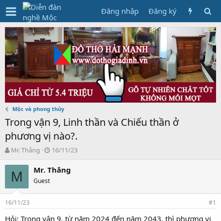
Đăng nhập
Đăng ký
Mộc và phong thủy
Trong vận 9, Linh thần và Chiếu thần ở
phương vị nào?.
T
N
Mr. Thắng
16/11/23
h
g
r
à
Mr. Thắng
M
e
y
Guest
a
g
d
ử
16/11/23
s
i
#1
t
Hỏi: Trong vận 9, từ năm 2024 đến năm 2043, thì phương vị
a