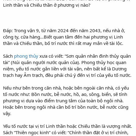
Linh thần và Chiếu thần ở phương vị nào?
r
t
e
r
Đáp: Trong vận 9, từ năm 2024 đến năm 2043, nếu nhà ở,
công ty, cửa hàng…Biết quan tâm đến hai phương vị Linh
thần và Chiếu thần, bố trí nước thì rất may mắn về tài lộc.
Sách
phong thủy
xưa có viết: “Sơn quản nhân đinh thủy quản
tài” (Núi quản người nước quản của). Phong thủy học quan
niệm, yếu tố nước gắn liền với tài vận, nên bất kể là Dương
trạch hay Âm trạch, đều phải chú ý đến vị trí của yếu tố nước.
Nếu như bên trong căn nhà, hoặc bên ngoài căn nhà, có yếu
tố nước như: Bồn nước, bễ nước, hồ, ao, sông, biển, sẽ tính
phương vị dựa vào điểm trung tâm của toàn bộ ngôi nhà.
Hoặc bên trong ngôi nhà cần bố trí bồn nước, bễ nước cũng
vậy.
Yếu tố nước tại vị trí Linh thần hoặc Chiếu thần là vượng nhất.
Sách “Thiên ngọc kinh” có viết: “Chính thần đặt ở vị trí chính,