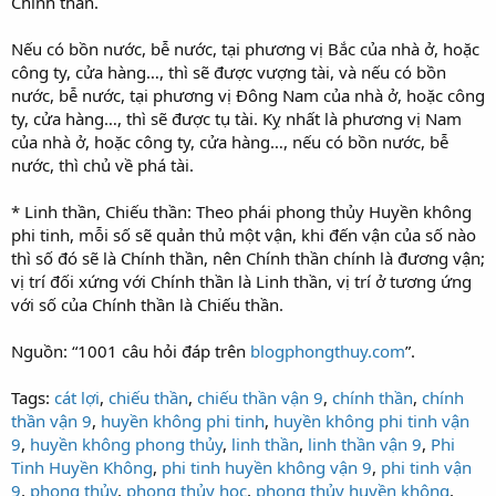
Chính thần.
Nếu có bồn nước, bễ nước, tại phương vị Bắc của nhà ở, hoặc
công ty, cửa hàng…, thì sẽ được vượng tài, và nếu có bồn
nước, bễ nước, tại phương vị Đông Nam của nhà ở, hoặc công
ty, cửa hàng…, thì sẽ được tụ tài. Kỵ nhất là phương vị Nam
của nhà ở, hoặc công ty, cửa hàng…, nếu có bồn nước, bễ
nước, thì chủ về phá tài.
* Linh thần, Chiếu thần: Theo phái phong thủy Huyền không
phi tinh, mỗi số sẽ quản thủ một vận, khi đến vận của số nào
thì số đó sẽ là Chính thần, nên Chính thần chính là đương vận;
vị trí đối xứng với Chính thần là Linh thần, vị trí ở tương ứng
với số của Chính thần là Chiếu thần.
Nguồn: “1001 câu hỏi đáp trên
blogphongthuy.com
”.
Tags:
cát lợi
,
chiếu thần
,
chiếu thần vận 9
,
chính thần
,
chính
thần vận 9
,
huyền không phi tinh
,
huyền không phi tinh vận
9
,
huyền không phong thủy
,
linh thần
,
linh thần vận 9
,
Phi
Tinh Huyền Không
,
phi tinh huyền không vận 9
,
phi tinh vận
9
,
phong thủy
,
phong thủy học
,
phong thủy huyền không
,