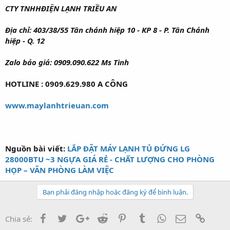
CTY TNHHĐIỆN LẠNH TRIỀU AN
Địa chỉ: 403/38/55 Tân chánh hiệp 10 - KP 8 - P. Tân Chánh
hiệp - Q. 12
Zalo báo giá: 0909.090.622 Ms Tình
HOTLINE : 0909.629.980 A CÔNG
www.maylanhtrieuan.com
Nguồn bài viết:
LẮP ĐẶT MÁY LẠNH TỦ ĐỨNG LG
28000BTU ~3 NGỰA GIÁ RẺ - CHẤT LƯỢNG CHO PHÒNG
HỌP – VĂN PHÒNG LÀM VIỆC
Bạn phải đăng nhập hoặc đăng ký để bình luận.
Facebook
Twitter
Google+
Reddit
Pinterest
Tumblr
WhatsApp
Email
Link
Chia sẻ: