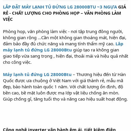
t
LẮP ĐẶT MÁY LẠNH TỦ ĐỨNG LG 28000BTU ~3 NGỰA
GIÁ
a
RẺ - CHẤT LƯỢNG CHO PHÒNG HỌP – VĂN PHÒNG LÀM
r
t
VIỆC
e
r
Phòng họp, văn phòng làm việc - nơi tập trung đông người,
không gian rộng …Cần một không gian thoáng mát, hiện đại,
đảm bảo đầy đủ chức năng và mang tính thẩm mỹ cao.
Lắp
máy lạnh tủ đứng LG 28000Btu
giúp tạo ra không gian
giao tiếp vừa sang trọng , hiện đại, thoải mái và hiệu quả nhất
cho công việc.
Máy lạnh tủ đứng LG 28000Btu
– Thương hiệu đến từ Hàn
Quốc được ưa chuộng ở Việt Nam với giá thành rẻ, mẫu mã
đẹp, bào hành toàn quốc 1 năm. Với chất lượng ổn định, độ
bền cao, bề mặt luôn được mạ lớp vật liệu chống ăn mòn.
Giúp chống gỉ, tăng tuổi thọ và năng cao hiệu suất hoạt động.
Công nghệ inverter vận hành êm ái, tiết kiệm điện