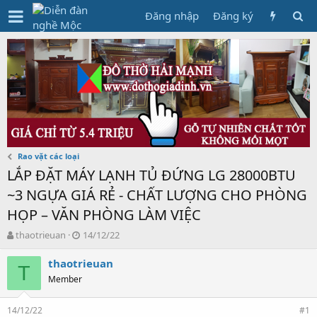
Đăng nhập
Đăng ký
Rao vặt các loại
LẮP ĐẶT MÁY LẠNH TỦ ĐỨNG LG 28000BTU
~3 NGỰA GIÁ RẺ - CHẤT LƯỢNG CHO PHÒNG
HỌP – VĂN PHÒNG LÀM VIỆC
T
N
thaotrieuan
14/12/22
h
g
r
à
thaotrieuan
T
e
y
Member
a
g
d
ử
14/12/22
s
i
#1