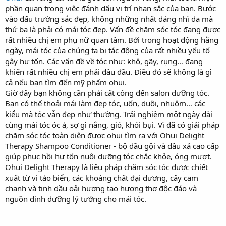
phần quan trọng việc đánh dấu vị trí nhan sắc của bạn. Bước
r
t
vào đấu trường sắc đẹp, không những nhất dáng nhì da mà
e
thứ ba là phải có mái tóc đẹp. Vấn đề chăm sóc tóc đang được
r
rất nhiều chị em phụ nữ quan tâm. Bởi trong hoạt động hằng
ngày, mái tóc của chúng ta bị tác động của rất nhiều yếu tố
gây hư tổn. Các vấn đề về tóc như: khô, gãy, rụng… đang
khiến rất nhiều chị em phải đâu đầu. Điều đó sẽ không là gì
cả nếu bạn tìm đến mỹ phẩm ohui.
Giờ đây bạn không cần phải cất công đến salon dưỡng tóc.
Bạn có thể thoải mái làm đẹp tóc, uốn, duỗi, nhuộm… các
kiểu mà tóc vẫn đẹp như thường. Trải nghiệm một ngày dài
cùng mái tóc óc ả, sợ gì nắng, gió, khói bụi. Vì đã có giải pháp
chăm sóc tóc toàn diện được ohui tìm ra với Ohui Delight
Therapy Shampoo Conditioner - bộ dầu gội và dầu xả cao cấp
giúp phục hồi hư tổn nuôi dưỡng tóc chắc khỏe, óng mượt.
Ohui Delight Therapy là liệu pháp chăm sóc tóc được chiết
xuất từ vi tảo biển, các khoáng chất đại dương, cây cam
chanh và tinh dầu oải hương tạo hương thơ độc đáo và
nguồn dinh dưỡng lý tưởng cho mái tóc.