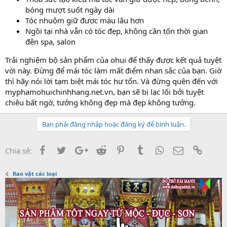
bóng mượt suốt ngày dài
Tóc nhuộm giữ được màu lâu hơn
Ngồi tại nhà vẫn có tóc đẹp, không cần tốn thời gian
đên spa, salon
Trải nghiệm bộ sản phẩm của ohui để thấy được kết quả tuyệt
vời này. Đừng để mái tóc làm mất điểm nhan sắc của bạn. Giờ
thì hãy nói lời tạm biệt mái tóc hư tổn. Và đừng quên đến với
myphamohuichinhhang.net.vn, bạn sẽ bị lạc lối bởi tuyệt
chiêu bất ngờ, tưởng không đẹp mà đẹp không tưởng.
Bạn phải đăng nhập hoặc đăng ký để bình luận.
Facebook
Twitter
Google+
Reddit
Pinterest
Tumblr
WhatsApp
Email
Link
Chia sẻ:
Rao vặt các loại