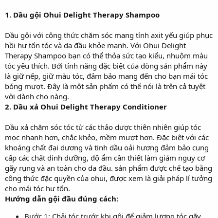
1. Dầu gội Ohui Delight Therapy Shampoo
Dầu gội với công thức chăm sóc mang tính axit yếu giúp phục
hồi hư tổn tóc và da đầu khỏe mạnh. Với Ohui Delight
Therapy Shampoo bạn có thể thỏa sức tạo kiểu, nhuộm màu
tóc yêu thích. Bởi tính năng đặc biệt của dòng sản phẩm này
là giữ nếp, giữ màu tóc, đảm bảo mang đến cho bạn mái tóc
bóng mượt. Đây là một sản phẩm có thể nói là trên cả tuyệt
vời dành cho nàng.
2. Dầu xả Ohui Delight Therapy Conditioner
Dầu xả chăm sóc tóc từ các thảo dược thiên nhiên giúp tóc
mọc nhanh hơn, chắc khẻo, mềm mượt hơn. Đặc biệt với các
khoáng chất đại dương và tinh dầu oải hương đảm bảo cung
cấp các chất dinh dưỡng, độ ẩm cần thiết làm giảm nguy cơ
gãy rụng và an toàn cho da đầu. sản phẩm được chế tạo bằng
công thức đặc quyền của ohui, được xem là giải pháp lí tưởng
cho mái tóc hư tổn.
Hướng dẫn gội đầu đúng cách:
Bước 1: Chải tóc trước khi gội để giảm lượng tóc gãy