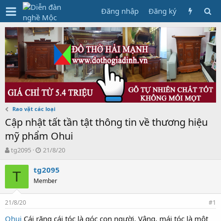
Đăng nhập
Đăng ký
Rao vặt các loại
Cập nhật tất tần tật thông tin về thương hiệu
mỹ phẩm Ohui
T
N
tg2095
21/8/20
h
g
r
à
tg2095
T
e
y
Member
a
g
d
ử
21/8/20
s
i
#1
t
Ohui
Cái răng cái tóc là góc con người. Vâng, mái tóc là một
a