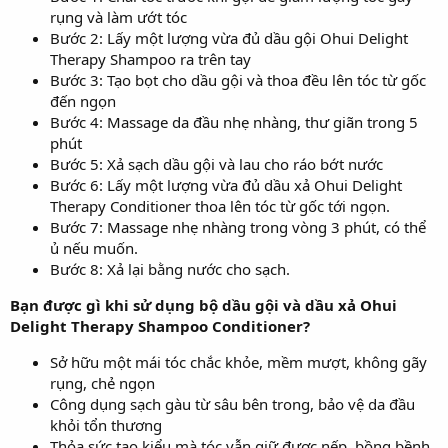
rụng và làm ướt tóc
Bước 2: Lấy một lượng vừa đủ dầu gội Ohui Delight
Therapy Shampoo ra trên tay
Bước 3: Tạo bọt cho dầu gội và thoa đều lên tóc từ gốc
đến ngọn
Bước 4: Massage da đầu nhẹ nhàng, thư giãn trong 5
phút
Bước 5: Xả sạch dầu gội và lau cho ráo bớt nước
Bước 6: Lấy một lượng vừa đủ dầu xả Ohui Delight
Therapy Conditioner thoa lên tóc từ gốc tới ngọn.
Bước 7: Massage nhẹ nhàng trong vòng 3 phút, có thể
ủ nếu muốn.
Bước 8: Xả lại bằng nước cho sạch.
Bạn được gì khi sử dụng bộ dầu gội và dầu xả Ohui
Delight Therapy Shampoo Conditioner?
Sở hữu một mái tóc chắc khỏe, mềm mượt, không gãy
rụng, chẻ ngọn
Công dụng sạch gàu từ sâu bên trong, bảo vệ da đầu
khỏi tổn thương
Thỏa sức tạo kiểu mà tóc vẫn giữ được nếp, bồng bềnh,