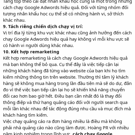
Tăng top theo cài đặt nhân khẩu học cũng là một trong những
cách chạy Google Adwords hiệu quả. Đối với từng nhóm đối
tượng nhân khẩu học cụ thể sẽ có những hành vi, sở thích
khác nhau.
9. Tách riêng chiến dịch chạy vị trí:
Vị trí địa lý từng khu vực khác nhau cũng ảnh hưởng đến cách
chạy Google Adwords hiệu quả hay không vì mỗi khu vực sẽ
có hành vi người dùng khác nhau.
10. Kết hợp remarketing
Kết hợp remarketing là cách chạy Google Adwords hiệu quả
mà bạn không thể bỏ qua. Cụ thể đây là việc tiếp cận lại
những khách hàng đã từng vào website của bạn khi họ tìm
kiếm những thông tin trên website. Thường thì tâm lý khách
hàng sẽ không mua hàng trong lần đầu tiên mà sẽ do dự, đắn
đo vì thế việc bạn tiếp cận lại họ sẽ khiến khả năng chuyển
đổi cao hơn bao giờ hết. Điều bạn cần nhất đó là thay đổi
thông điệp và thứ hạng quảng cáo đối với người search qua
mỗi lần khác nhau để tác động đúng nhu cầu và mục đích mà
khách hàng tìm kiếm.
Việc chạy quảng cáo ra đơn hàng nhiều là điều mà không
phải nhà quảng cáo nào cũng làm được. Hoàng PR với nhiều
năm kinh nghiệm trong lĩnh vực,
cách chạy Google