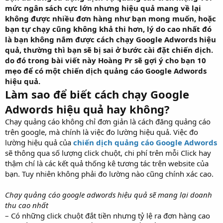
mức ngân sách cực lớn nhưng hiệu quả mang về lại
r
t
không được nhiều đơn hàng như bạn mong muốn, hoặc
e
bạn tự chạy cũng không khả thi hơn, lý do cao nhất đó
r
là bạn không nắm được cách chạy Google Adwords hiệu
quả, thường thì bạn sẽ bị sai ở bước cài đặt chiến dịch.
do đó trong bài viết này Hoàng Pr sẽ gợi ý cho bạn 10
mẹo để có một chiến dịch quảng cáo Google Adwords
hiệu quả.
Làm sao để biết cách chạy Google
Adwords hiệu quả hay không?
Chạy quảng cáo không chỉ đơn giản là cách đăng quảng cáo
trên google, mà chính là việc đo lường hiệu quả. Việc đo
lường hiệu quả của
chiến dịch quảng cáo Google Adwords
sẽ thông qua số lượng click chuột, chi phí trên mỗi Click hay
thậm chí là các kết quả thống kê tương tác trên website của
bạn. Tuy nhiên không phải đo lường nào cũng chính xác cao.
Chạy quảng cáo google adwords hiệu quả sẽ mang lại doanh
thu cao nhất
– Có những click chuột đắt tiền nhưng tỷ lệ ra đơn hàng cao