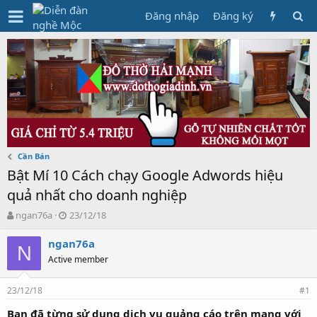
Đăng nhập
Đăng ký
Cần Bán
Bật Mí 10 Cách chạy Google Adwords hiệu
quả nhất cho doanh nghiệp
T
N
ngan76a
23/12/18
h
g
r
à
ngan76a
N
e
y
Active member
a
g
d
ử
23/12/18
s
i
#1
t
Bạn đã từng sử dụng dịch vụ quảng cáo trên mạng với
a