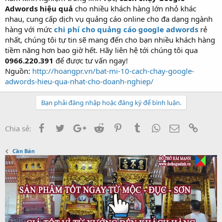
Adwords hiệu quả
cho nhiều khách hàng lớn nhỏ khác
nhau, cung cấp dịch vụ quảng cáo online cho đa dạng ngành
hàng với mức
chi phí cho quảng cáo google adwords
rẻ
nhất, chúng tôi tự tin sẽ mang đến cho bạn nhiều khách hàng
tiềm năng hơn bao giờ hết. Hãy liên hệ tới chúng tôi qua
0966.220.391
để được tư vấn ngay!
Nguồn:
http://hoangpr.vn/bat-mi-10-cach-chay-google-
adwords-hieu-qua-nhat-cho-doanh-nghiep/
Bạn phải đăng nhập hoặc đăng ký để bình luận.
Facebook
Twitter
Google+
Reddit
Pinterest
Tumblr
WhatsApp
Email
Link
Chia sẻ:
Cần Bán