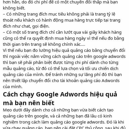
hơn hẳn, do đó chi phí để có một chuyển đổi thấp mà bạn
không biết.
– Có những trang đích mục tiêu không phải là trang tỷ lệ
thoát nếu khách có hành động mua hàng trực tiếp tại trang
đích như chat, gọi điện.
– Có một số trang đích chỉ cần lướt qua vài giây khách hàng
cũng có thể ra quyết định mua hàng ngày vì thế nếu đo bằng
thời gian trên trang sẽ không chính xác….
Vì thế nếu bạn đo lường hiệu quả quảng cáo bằng chuyển đổi
thì ngoài việc nắm vững cách quảng cáo trên google adwords
thì bạn sẽ phải phân biệt được từng chi phí dành cho từng
mẫu quảng cáo, từ đó có thể lựa chọn và tối ưu chiến dịch
quảng cáo của mình. Để tránh những sự lãng phí đó thì bạn
nên thiết lập chuyển đổi cho tài khoản quảng cáo Adwords
của mình.
Cách chạy Google Adwords hiệu quả
mà bạn nên biết
Mẹo dưới đây dành cho cả những bạn vừa biết cách tạo
quảng cáo trên google, và cả những bạn đã lâu có kinh
nghiệm trong cách làm quảng cáo google adwords. Đó là khi
vừa chạy quảng cáo, bạn nên cài đặt CPC thủ công, sau khi đủ