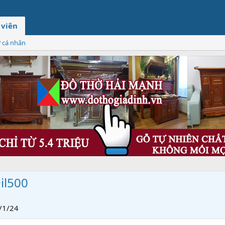
 viên
ơ cá nhân
il500
/1/24