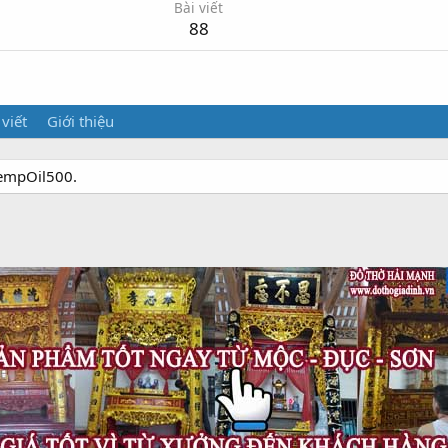
Bài viết
88
 viết
Giới thiệu
HempOil500.