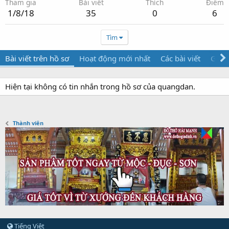
Tham gia
Bài viết
Thích
Điểm
1/8/18
35
0
6
Tìm
Bài viết trên hồ sơ
Hoạt động mới nhất
Các bài viết
Giới 
Hiện tại không có tin nhắn trong hồ sơ của quangdan.
Thành viên
Tiếng Việt