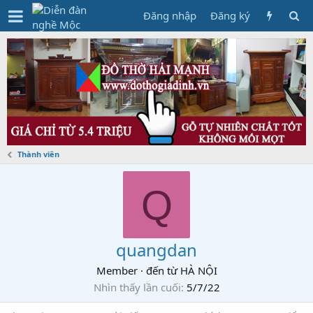
Đăng nhập
Đăng ký
Thành viên
Q
quangdan
Member
·
đến từ
HÀ NỘI
Nhìn thấy lần cuối
5/7/22