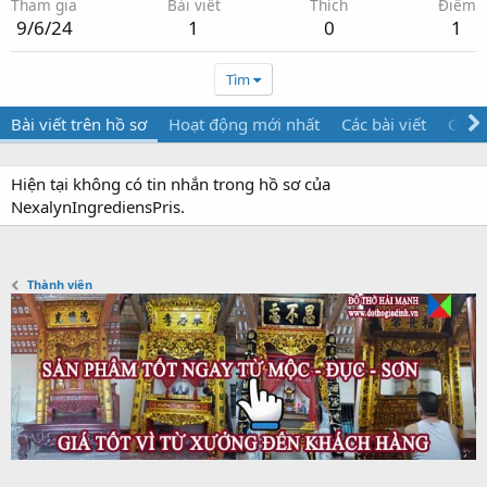
Tham gia
Bài viết
Thích
Điểm
9/6/24
1
0
1
Tìm
Bài viết trên hồ sơ
Hoạt động mới nhất
Các bài viết
Giới 
Hiện tại không có tin nhắn trong hồ sơ của
NexalynIngrediensPris.
Thành viên