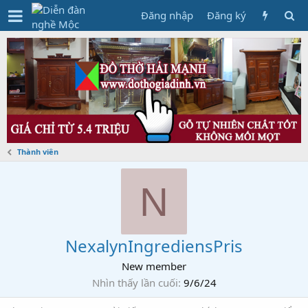
Đăng nhập
Đăng ký
Thành viên
N
NexalynIngrediensPris
New member
Nhìn thấy lần cuối
9/6/24