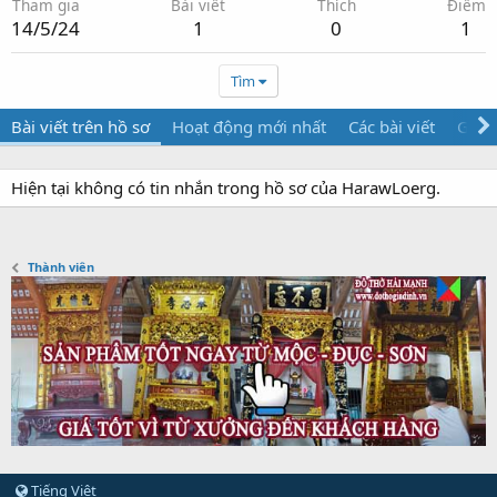
Tham gia
Bài viết
Thích
Điểm
14/5/24
1
0
1
Tìm
Bài viết trên hồ sơ
Hoạt động mới nhất
Các bài viết
Giới 
Hiện tại không có tin nhắn trong hồ sơ của HarawLoerg.
Thành viên
Tiếng Việt