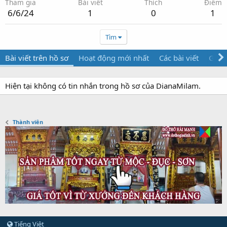
Tham gia
Bài viết
Thích
Điểm
6/6/24
1
0
1
Tìm
Bài viết trên hồ sơ
Hoạt động mới nhất
Các bài viết
Giới 
Hiện tại không có tin nhắn trong hồ sơ của DianaMilam.
Thành viên
Tiếng Việt