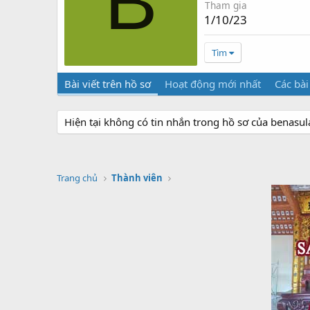
B
Tham gia
1/10/23
Tìm
Bài viết trên hồ sơ
Hoạt động mới nhất
Các bài
Hiện tại không có tin nhắn trong hồ sơ của benasula
Trang chủ
Thành viên