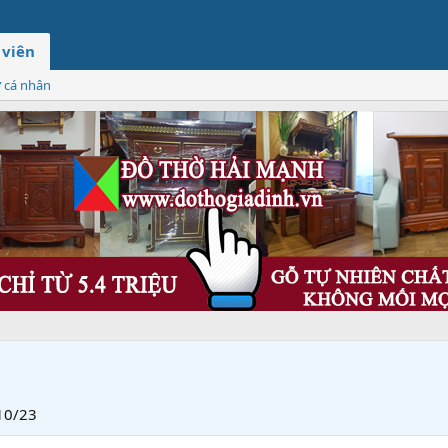
 viên
ơ cá nhân
10/23