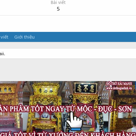
Bài viết
5
 viết
Giới thiệu
ii.