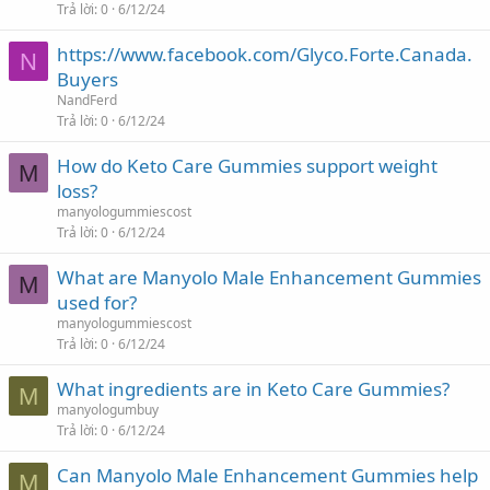
Trả lời
0
6/12/24
https://www.facebook.com/Glyco.Forte.Canada.
N
Buyers
NandFerd
Trả lời
0
6/12/24
How do Keto Care Gummies support weight
M
loss?
manyologummiescost
Trả lời
0
6/12/24
What are Manyolo Male Enhancement Gummies
M
used for?
manyologummiescost
Trả lời
0
6/12/24
What ingredients are in Keto Care Gummies?
M
manyologumbuy
Trả lời
0
6/12/24
Can Manyolo Male Enhancement Gummies help
M