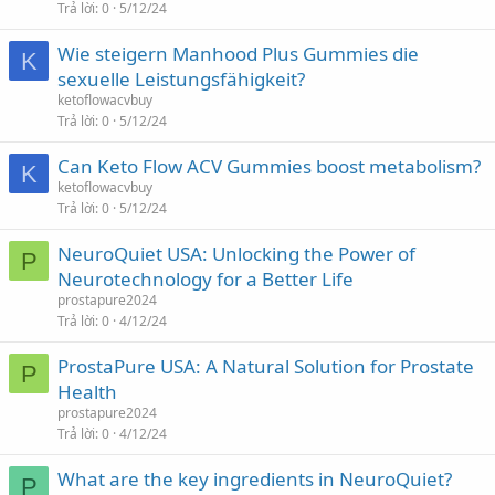
Trả lời
0
5/12/24
Wie steigern Manhood Plus Gummies die
K
sexuelle Leistungsfähigkeit?
ketoflowacvbuy
Trả lời
0
5/12/24
Can Keto Flow ACV Gummies boost metabolism?
K
ketoflowacvbuy
Trả lời
0
5/12/24
NeuroQuiet USA: Unlocking the Power of
P
Neurotechnology for a Better Life
prostapure2024
Trả lời
0
4/12/24
ProstaPure USA: A Natural Solution for Prostate
P
Health
prostapure2024
Trả lời
0
4/12/24
What are the key ingredients in NeuroQuiet?
P