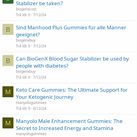
Stabilizer be taken?
biogenxcost
Trả lời
0
7/12/24
Sind Manhood Plus Gummies für alle Männer
B
geeignet?
biogenxbuy
Trả lời
0
7/12/24
Can BioGenX Blood Sugar Stabilizer be used by
B
people with diabetes?
biogenxbuy
Trả lời
0
7/12/24
Keto Care Gummies: The Ultimate Support for
M
Your Ketogenic Journey
manyologummies
Trả lời
0
6/12/24
Manyolo Male Enhancement Gummies: The
M
Secret to Increased Energy and Stamina
manyologummies