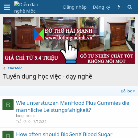
Đăng nhập
Đăng ký
Chợ Mộc
Tuyển dụng học việc - dạy nghề
Bộ lọc
Wie unterstützen ManHood Plus Gummies die
B
männliche Leistungsfähigkeit?
biogenxcost
Trả lời
0
7/12/24
How often should BioGenX Blood Sugar
B