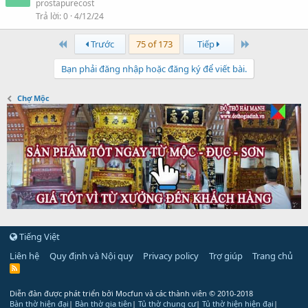
prostapurecost
Trả lời
0
4/12/24
First
Last
Trước
75 of 173
Tiếp
Bạn phải đăng nhập hoặc đăng ký để viết bài.
Chợ Mộc
Tiếng Việt
Liên hệ
Quy định và Nội quy
Privacy policy
Trợ giúp
Trang chủ
R
S
S
Diễn đàn được phát triển bởi Mocfun và các thành viên
© 2010-2018
Bàn thờ hiện đại
|
Bàn thờ gia tiên
|
Tủ thờ chung cư
|
Tủ thờ hiện hiện đại
|