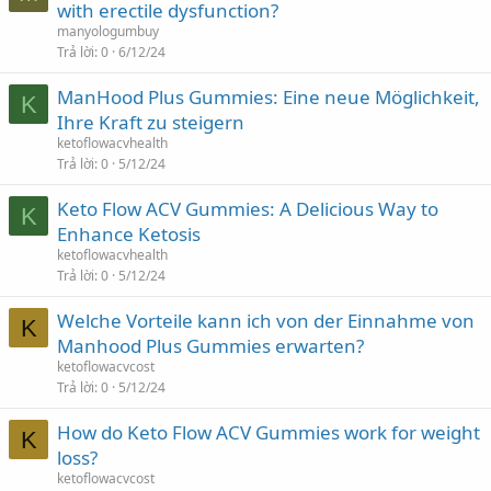
with erectile dysfunction?
manyologumbuy
Trả lời
0
6/12/24
ManHood Plus Gummies: Eine neue Möglichkeit,
K
Ihre Kraft zu steigern
ketoflowacvhealth
Trả lời
0
5/12/24
Keto Flow ACV Gummies: A Delicious Way to
K
Enhance Ketosis
ketoflowacvhealth
Trả lời
0
5/12/24
Welche Vorteile kann ich von der Einnahme von
K
Manhood Plus Gummies erwarten?
ketoflowacvcost
Trả lời
0
5/12/24
How do Keto Flow ACV Gummies work for weight
K
loss?
ketoflowacvcost