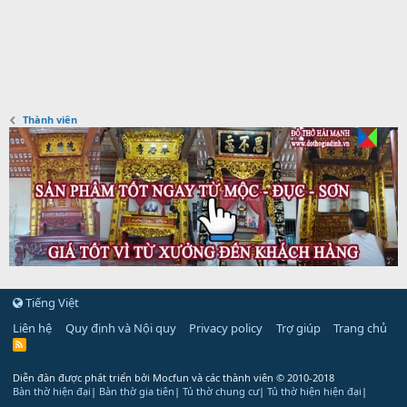
Thành viên
Tiếng Việt
Liên hệ
Quy định và Nội quy
Privacy policy
Trợ giúp
Trang chủ
R
S
S
Diễn đàn được phát triển bởi Mocfun và các thành viên
© 2010-2018
Bàn thờ hiện đại
|
Bàn thờ gia tiên
|
Tủ thờ chung cư
|
Tủ thờ hiện hiện đại
|