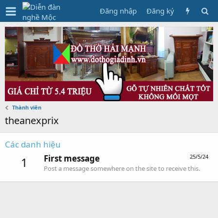
Đăng nhập
Đăng ký
Thành viên
theanexprix
Các danh hiệu
First message
25/5/24
1
Post a message somewhere on the site to receive this.