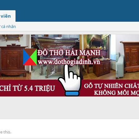
 viên
ơ cá nhân
 this.