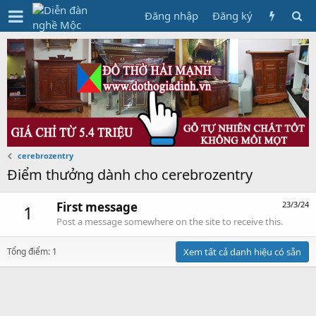
Đăng nhập
Đăng ký
cerebrozentry
Điểm thưởng dành cho cerebrozentry
First message
23/3/24
1
Post a message somewhere on the site to receive this.
Tổng điểm: 1
Xem tất cả danh hiệu có sẵn