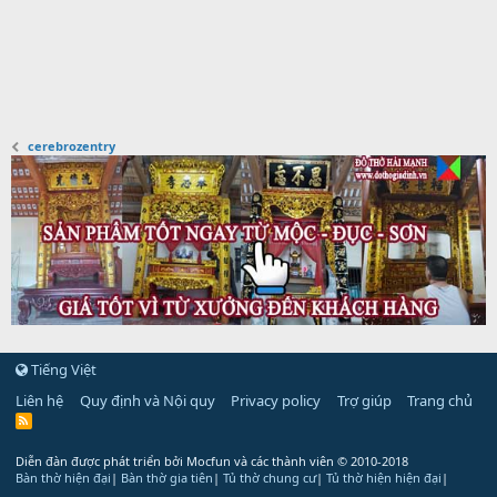
cerebrozentry
Tiếng Việt
Liên hệ
Quy định và Nội quy
Privacy policy
Trợ giúp
Trang chủ
R
S
S
Diễn đàn được phát triển bởi Mocfun và các thành viên
© 2010-2018
Bàn thờ hiện đại
|
Bàn thờ gia tiên
|
Tủ thờ chung cư
|
Tủ thờ hiện hiện đại
|