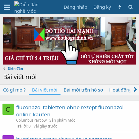
Đăng nhập
Đăng ký
Diễn đàn
Bài viết mới
Có gì mới?
Bài viết mới
Bài mới trên hồ sơ
Hoạt động mớ
fluconazol tabletten ohne rezept fluconazol
C
online kaufen
ColumbusPartlow
Sản phẩm Mộc
Trả lời
0
Vài giây trước
buspirone senza ricetta dove comprare