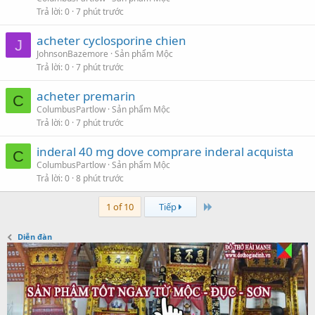
Trả lời
0
7 phút trước
acheter cyclosporine chien
J
JohnsonBazemore
Sản phẩm Mộc
Trả lời
0
7 phút trước
acheter premarin
C
ColumbusPartlow
Sản phẩm Mộc
Trả lời
0
7 phút trước
inderal 40 mg dove comprare inderal acquista
C
ColumbusPartlow
Sản phẩm Mộc
Trả lời
0
8 phút trước
Last
1 of 10
Tiếp
Diễn đàn