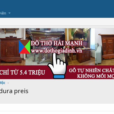
viên
Mộc
dura preis