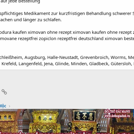
auf jede Bestellung
spflichtiges Medikament zur kurzfristigen Behandlung schwerer Sch
wachen und länger zu schlafen.
lodura kaufen ximovan ohne rezept ximovan kaufen ohne rezept z
 imovane rezeptfrei zopiclon rezeptfrei deutschland ximovan best
schleißheim, Augsburg, Halle-Neustadt, Grevenbroich, Worms, Mel
Krefeld, Langenfeld, Jena, Glinde, Minden, Gladbeck, Gütersloh,
App
mail
Link
Mộc