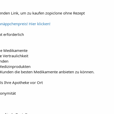
henden Link, um zu kaufen zopiclone ohne Rezept
näppchenpreis! Hier klicken!
t erforderlich
ige Medikamente
 Vertraulichkeit
unden
 Medizinprodukten
en Kunden die besten Medikamente anbieten zu können.
ls Ihre Apotheke vor Ort
nonymität