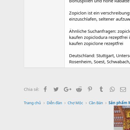
Bonuspillen und hohe Rabatte 
Zopiclon ist ein verschreibung
einzuschlafen, seltener aufzu
Ähnliche Suchanfragen: zopic
kaufen zopiclodura rezeptfrei
kaufen zopiclone rezeptfrei
Deutschland: Stuttgart, Unter
Rosenheim, Soest, Schwabach, 
Facebook
Twitter
Google+
Reddit
Pinterest
Tumblr
Whats
E
Chia sẻ:
Trang chủ
Diễn đàn
Chợ Mộc
Cần Bán
Sản phẩm 