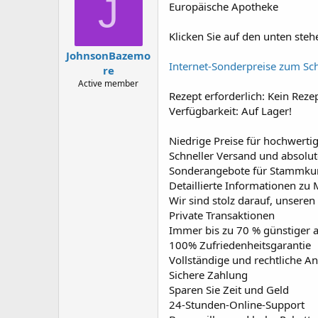
J
Europäische Apotheke
a
g
d
ử
s
i
Klicken Sie auf den unten ste
t
JohnsonBazemo
a
Internet-Sonderpreise zum Sch
re
r
t
Active member
Rezept erforderlich: Kein Rezep
e
r
Verfügbarkeit: Auf Lager!
Niedrige Preise für hochwert
Schneller Versand und absolute
Sonderangebote für Stammk
Detaillierte Informationen zu
Wir sind stolz darauf, unser
Private Transaktionen
Immer bis zu 70 % günstiger a
100% Zufriedenheitsgarantie
Vollständige und rechtliche A
Sichere Zahlung
Sparen Sie Zeit und Geld
24-Stunden-Online-Support