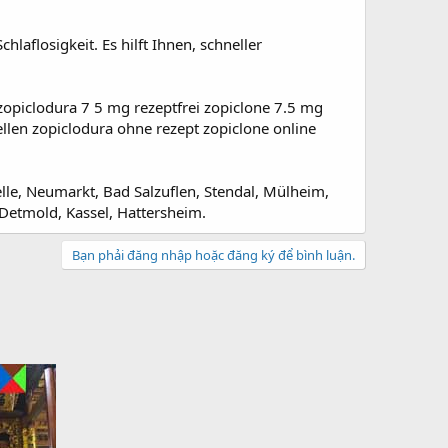
laflosigkeit. Es hilft Ihnen, schneller
opiclodura 7 5 mg rezeptfrei zopiclone 7.5 mg
ellen zopiclodura ohne rezept zopiclone online
le, Neumarkt, Bad Salzuflen, Stendal, Mülheim,
 Detmold, Kassel, Hattersheim.
Bạn phải đăng nhập hoặc đăng ký để bình luận.