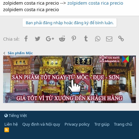
t
zolpidem costa rica precio -->
zolpidem costa rica precio
e
zolpidem costa rica precio
r
Bạn phải đăng nhập hoặc đăng ký để bình luận.
Facebook
Twitter
Google+
Reddit
Pinterest
Tumblr
WhatsApp
Email
Link
Chia sẻ:
Sản phẩm Mộc
Tiếng Việt
Liên hệ
Quy định và Nội quy
Privacy policy
Trợ giúp
Trang chủ
R
S
S