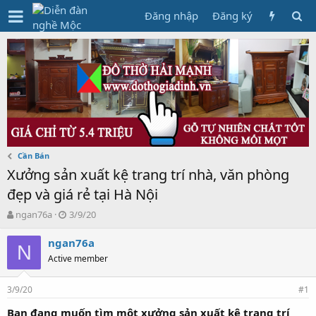
Đăng nhập
Đăng ký
Cần Bán
Xưởng sản xuất kệ trang trí nhà, văn phòng
đẹp và giá rẻ tại Hà Nội
T
N
ngan76a
3/9/20
h
g
r
à
ngan76a
N
e
y
Active member
a
g
d
ử
3/9/20
s
i
#1
t
Bạn đang muốn tìm một xưởng sản xuất kệ trang trí
a