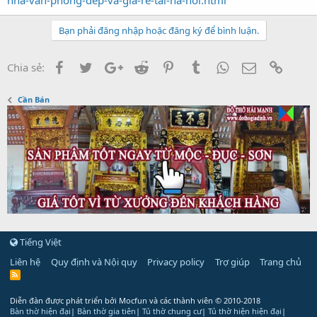
nha-van-phong-dep-va-gia-re-tai-ha-noi.html
Bạn phải đăng nhập hoặc đăng ký để bình luận.
Facebook
Twitter
Google+
Reddit
Pinterest
Tumblr
WhatsApp
Email
Link
Chia sẻ:
Cần Bán
Tiếng Việt
Liên hệ
Quy định và Nội quy
Privacy policy
Trợ giúp
Trang chủ
R
S
S
Diễn đàn được phát triển bởi Mocfun và các thành viên
© 2010-2018
Bàn thờ hiện đại
|
Bàn thờ gia tiên
|
Tủ thờ chung cư
|
Tủ thờ hiện hiện đại
|