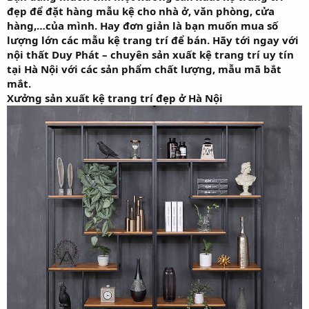
đẹp để đặt hàng mẫu kệ cho nhà ở, văn phòng, cửa
r
t
hàng,…của mình. Hay đơn giản là bạn muốn mua số
e
lượng lớn các mẫu kệ trang trí để bán. Hãy tới ngay với
r
nội thất Duy Phát – chuyên sản xuất kệ trang trí uy tín
tại Hà Nội với các sản phẩm chất lượng, mẫu mã bắt
mắt.
Xưởng sản xuất kệ trang trí đẹp ở Hà Nội