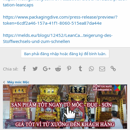
tation-leancaps
https://www.packagingdive.com/press-release/preview/?
token=6cdf2a46-157a-41f1-8060-515ea87da44e
https://melds.eu/blogs/12452/LeanCa...teigerung-des-
Stoffwechsels-und-zum-schnellen
Bạn phải đăng nhập hoặc đăng ký để bình luận.
Facebook
Twitter
Google+
Reddit
Pinterest
Tumblr
WhatsApp
Email
Link
Chia sẻ:
Máy móc Mộc