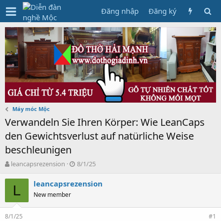
Đăng nhập
Đăng ký
Máy móc Mộc
Verwandeln Sie Ihren Körper: Wie LeanCaps
den Gewichtsverlust auf natürliche Weise
beschleunigen
T
N
leancapsrezension
8/1/25
h
g
r
à
leancapsrezension
L
e
y
New member
a
g
d
ử
8/1/25
s
i
#1