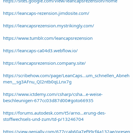
https://sites.google.com/view/leancapsrezension/home
https://leancaps-rezension.jimdosite.com/
https://leancapsrezension.mystrikingly.com/
https://www.tumblr.com/leancapsrezension
https://leancaps-ca04d3.webflow.io/
https://leancapsrezension.company.site/
https://scribehow.com/page/LeanCaps...um_schnellen_Abneh
men__sg3AFnu_QI2ntb0qLLnx7g
https://www.ictdemy.com/csharp/csha...e-weise-
beschleunigen-677cc03d87d00#goto66935
https://forums.autodesk.com/t5/arno...erung-des-
stoffwechsels-und-zum/td-p/13246704
https://view.genially.com/677ccab60a7ef99cf4a132ae/presen