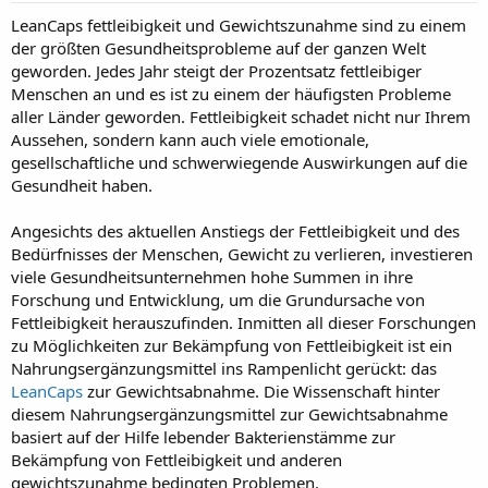
t
LeanCaps fettleibigkeit und Gewichtszunahme sind zu einem
a
der größten Gesundheitsprobleme auf der ganzen Welt
r
t
geworden. Jedes Jahr steigt der Prozentsatz fettleibiger
e
Menschen an und es ist zu einem der häufigsten Probleme
r
aller Länder geworden. Fettleibigkeit schadet nicht nur Ihrem
Aussehen, sondern kann auch viele emotionale,
gesellschaftliche und schwerwiegende Auswirkungen auf die
Gesundheit haben.
Angesichts des aktuellen Anstiegs der Fettleibigkeit und des
Bedürfnisses der Menschen, Gewicht zu verlieren, investieren
viele Gesundheitsunternehmen hohe Summen in ihre
Forschung und Entwicklung, um die Grundursache von
Fettleibigkeit herauszufinden. Inmitten all dieser Forschungen
zu Möglichkeiten zur Bekämpfung von Fettleibigkeit ist ein
Nahrungsergänzungsmittel ins Rampenlicht gerückt: das
LeanCaps
zur Gewichtsabnahme. Die Wissenschaft hinter
diesem Nahrungsergänzungsmittel zur Gewichtsabnahme
basiert auf der Hilfe lebender Bakterienstämme zur
Bekämpfung von Fettleibigkeit und anderen
gewichtszunahme bedingten Problemen.