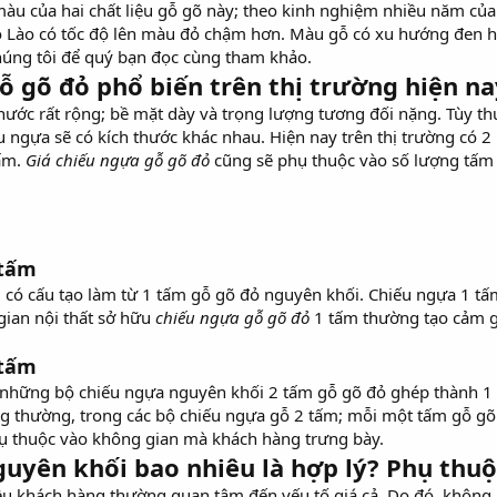
àu của hai chất liệu gỗ gõ này; theo kinh nghiệm nhiều năm của 
ỏ Lào có tốc độ lên màu đỏ chậm hơn. Màu gỗ có xu hướng đen h
húng tôi để quý bạn đọc cùng tham khảo.
gỗ gõ đỏ phổ biến trên thị trường hiện na
hước rất rộng; bề mặt dày và trọng lượng tương đối nặng. Tùy th
 ngựa sẽ có kích thước khác nhau. Hiện nay trên thị trường có 2 
tấm.
Giá chiếu ngựa gỗ gõ đỏ
cũng sẽ phụ thuộc vào số lượng tấm 
 tấm
 có cấu tạo làm từ 1 tấm gỗ gõ đỏ nguyên khối. Chiếu ngựa 1 tấ
ian nội thất sở hữu
chiếu ngựa gỗ gõ đỏ
1 tấm thường tạo cảm gi
 tấm
 những bộ chiếu ngựa nguyên khối 2 tấm gỗ gõ đỏ ghép thành 1 b
g thường, trong các bộ chiếu ngựa gỗ 2 tấm; mỗi một tấm gỗ gõ
ụ thuộc vào không gian mà khách hàng trưng bày.
guyên khối bao nhiêu là hợp lý? Phụ thu
ều khách hàng thường quan tâm đến yếu tố giá cả. Do đó, không í