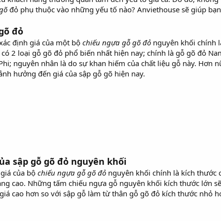
 gõ
đỏ phụ thuộc vào những yếu tố nào? Anviethouse sẽ giúp bạn 
 gõ đỏ
 xác định giá của một bộ
chiếu ngựa gỗ gõ đỏ
nguyên khối chính là
 có 2 loại gỗ gõ đỏ phổ biến nhất hiện nay; chính là gỗ gõ đỏ N
hi; nguyên nhân là do sự khan hiếm của chất liệu gỗ này. Hơn nữ
ố ảnh hưởng đến giá của sập gỗ gõ hiện nay.
ủa sập gỗ gõ đỏ nguyên khối
i giá của bộ
chiếu ngựa gỗ gõ đỏ
nguyên khối chính là kích thước c
 càng cao. Những tấm chiếu ngựa gỗ nguyên khối kích thước lớn s
iá cao hơn so với sập gỗ làm từ thân gỗ gõ đỏ kích thước nhỏ h