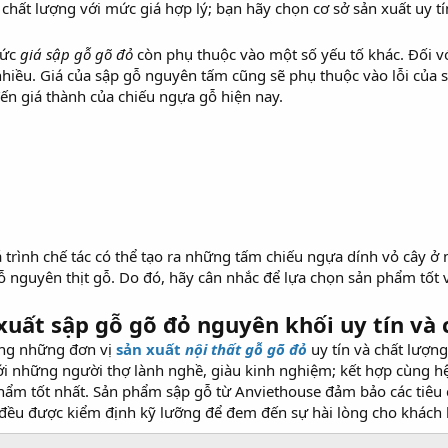
hất lượng với mức giá hợp lý; bạn hãy chọn cơ sở sản xuất uy tín 
mức
giá sập gỗ gõ đỏ
còn phụ thuộc vào một số yếu tố khác. Đối v
nhiều. Giá của sập gỗ nguyên tấm cũng sẽ phụ thuộc vào lỗi của sập 
ến giá thành của chiếu ngựa gỗ hiện nay.
trình chế tác có thể tạo ra những tấm chiếu ngựa dính vỏ cây ở m
 nguyên thịt gỗ. Do đó, hãy cân nhắc để lựa chọn sản phẩm tốt 
xuất sập gỗ gõ đỏ nguyên khối uy tín và
ong những đơn vị
sản xuất
nội thất gỗ gõ đỏ
uy tín và chất lượn
i những người thợ lành nghề, giàu kinh nghiệm; kết hợp cùng hệ
ẩm tốt nhất. Sản phẩm sập gỗ từ Anviethouse đảm bảo các tiêu c
e đều được kiểm định kỹ lưỡng để đem đến sự hài lòng cho khách