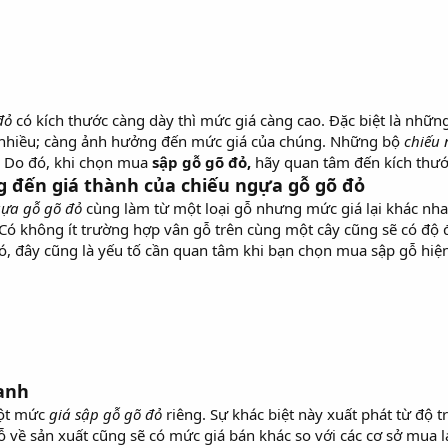
 đỏ
có kích thước càng dày thì mức giá càng cao. Đặc biệt là nhữn
g nhiều; càng ảnh hưởng đến mức giá của chúng. Những bộ
chiếu
. Do đó, khi chọn mua
sập gỗ gõ đỏ,
hãy quan tâm đến kích thước
 đến giá thành của chiếu ngựa gỗ gõ đỏ
gựa gỗ gõ đỏ
cùng làm từ một loại gỗ nhưng mức giá lại khác nhau
 Có không ít trường hợp vân gỗ trên cùng một cây cũng sẽ có độ
ó, đây cũng là yếu tố cần quan tâm khi bạn chọn mua sập gỗ hiện
oanh
một mức
giá sập gỗ gõ đỏ
riêng. Sự khác biệt này xuất phát từ độ t
ỗ về sản xuất cũng sẽ có mức giá bán khác so với các cơ sở mua