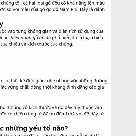
chúng tôi, cả hai loại gỗ đều có khả năng lên màu
ơn so với màu của gỗ gõ đỏ Nam Phi. Đây là đánh
y
uộc vào từng không gian và diện tích sử dụng của
loại
chiếu ngựa gỗ gõ đỏ
phổ biến;đó là loại chiếu
của chiếu và kích thước của chúng.
m có thiết kế đơn giản, nhẹ nhàng với những đường
ác vững chãi; đồng thời khẳng định đẳng cấp gia
ộ. Chúng có kích thước và độ dày tùy thuộc vào
 đỏ có chiều rộng từ 80cm đến 1m2 với độ dày từ
ộc những yếu tố nào?
t khách hàng đặt ra câu hỏi:
Giá sập gỗ gõ đỏ
là