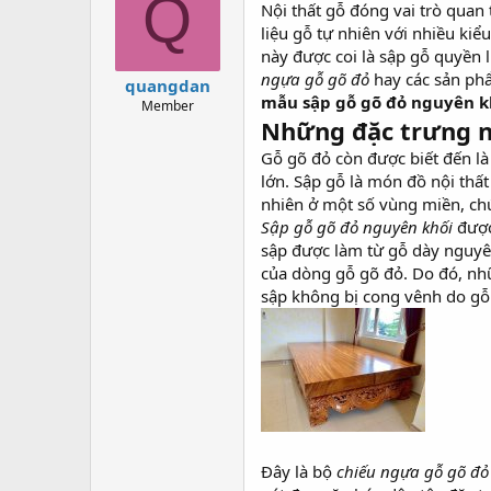
Q
Nội thất gỗ đóng vai trò quan 
a
g
d
ử
liệu gỗ tự nhiên với nhiều ki
s
i
này được coi là sập gỗ quyền 
t
ngựa gỗ gõ đỏ
hay các sản p
quangdan
a
mẫu sập gỗ gõ đỏ nguyên kh
Member
r
Những đặc trưng n
t
e
Gỗ gõ đỏ còn được biết đến là g
r
lớn. Sập gỗ là món đồ nội thấ
nhiên ở một số vùng miền, chún
Sập gỗ gõ đỏ nguyên khối
được
sập được làm từ gỗ dày nguyên
của dòng gỗ gõ đỏ. Do đó, nhữ
sập không bị cong vênh do gỗ 
Đây là bộ
chiếu ngựa gỗ gõ đỏ