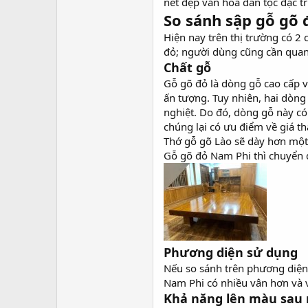
nét đẹp văn hóa dân tộc đặc tr
So sánh sập gỗ gõ 
Hiện nay trên thị trường có 2 
đỏ; người dùng cũng cần quan 
Chất gỗ
Gỗ gõ đỏ là dòng gỗ cao cấp v
ấn tượng. Tuy nhiên, hai dòng
nghiệt. Do đó, dòng gỗ này c
chúng lại có ưu điểm về giá t
Thớ gỗ gõ Lào sẽ dày hơn một
Gỗ gõ đỏ Nam Phi thì chuyển 
Phương diện sử dụng
Nếu so sánh trên phương diện
Nam Phi có nhiều vân hơn và v
Khả năng lên màu sau 