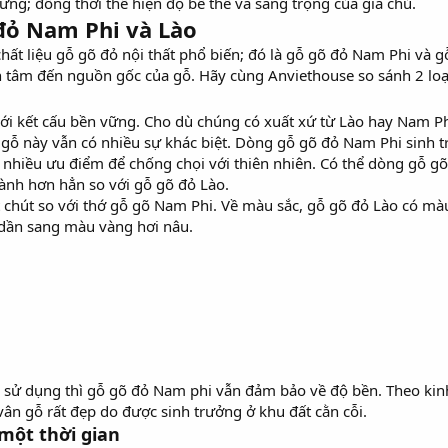
ưng; đồng thời thể hiện độ bề thế và sang trọng của gia chủ.
đỏ Nam Phi và Lào
chất liệu gỗ gõ đỏ nội thất phổ biến; đó là gỗ gõ đỏ Nam Phi và 
tâm đến nguồn gốc của gỗ. Hãy cùng Anviethouse so sánh 2 loại 
ới kết cấu bền vững. Cho dù chúng có xuất xứ từ Lào hay Nam Phi
 gỗ này vẫn có nhiều sự khác biệt. Dòng gỗ gõ đỏ Nam Phi sinh tr
ó nhiều ưu điểm để chống chọi với thiên nhiên. Có thể dòng gỗ 
hành hơn hẳn so với gỗ gõ đỏ Lào.
 chút so với thớ gỗ gõ Nam Phi. Về màu sắc, gỗ gõ đỏ Lào có m
dần sang màu vàng hơi nâu.
 sử dụng thì gỗ gõ đỏ Nam phi vẫn đảm bảo về độ bền. Theo ki
ân gỗ rất đẹp do được sinh trưởng ở khu đất cằn cỗi.
một thời gian