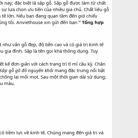
i nay; đặc biệt là sập gỗ. Sập gỗ được làm từ chất
 sự lựa chọn ưu tiên của nhiều gia chủ. Chất liệu gỗ
nh tế lớn. Nếu bạn đang quan tâm đến
giá chiếu
úng tôi. Anviethouse xin gửi đến bạn
“ Tổng hợp
ật như vân gỗ đẹp, độ bền cao và có giá trị kinh tế
 gia đình. Sập là tên gọi khá thông dụng. Tuy
kế đơn giản với cách trang trí tỉ mỉ cầu kỳ. Chân
Sập gỗ gõ đỏ nguyên khối
mang đặc trưng nổi bật
chống lại mối mọt. Sau một thời gian dài sử dụng;
ều màu.
ó tiềm lực về kinh tế. Chúng mang đến giá trị và