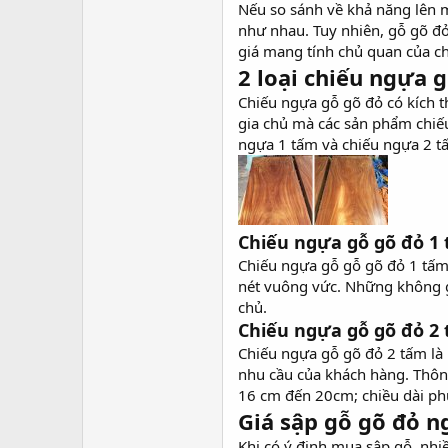
Nếu so sánh về khả năng lên m
như nhau. Tuy nhiên, gỗ gõ đ
giá mang tính chủ quan của c
2 loại chiếu ngựa 
Chiếu ngựa gỗ gõ đỏ có kích t
gia chủ mà các sản phẩm chiếu
ngựa 1 tấm và chiếu ngựa 2 
Chiếu ngựa gỗ gõ đỏ 1
Chiếu ngựa gỗ gỗ gõ đỏ 1 tấm
nét vuông vức. Những không g
chủ.
Chiếu ngựa gỗ gõ đỏ 2
Chiếu ngựa gỗ gõ đỏ 2 tấm là
nhu cầu của khách hàng. Thôn
16 cm đến 20cm; chiều dài ph
Giá sập gỗ gõ đỏ n
Khi có ý định mua sập gỗ, nhi