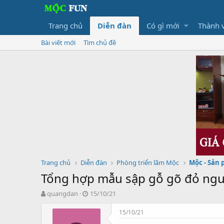
Trang chủ
Diễn đàn
Có gì mới
Thành 
Bài viết mới
Tìm chủ đề
Trang chủ
Diễn đàn
Phòng triển lãm Mộc
Mộc - Sản
Tổng hợp mẫu sập gỗ gõ đỏ ngu
T
N
quangdan
15/10/21
h
g
r
à
15/10/21
e
y