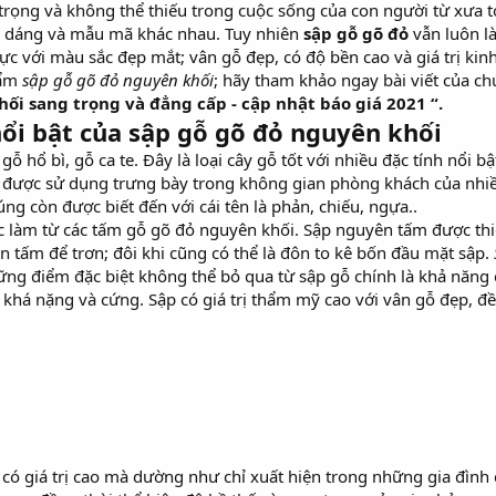
trọng và không thể thiếu trong cuộc sống của con người từ xưa tớ
ểu dáng và mẫu mã khác nhau. Tuy nhiên
sập gỗ gõ đỏ
vẫn luôn là
lực với màu sắc đẹp mắt; vân gỗ đẹp, có độ bền cao và giá trị ki
hẩm
sập gỗ gõ đỏ nguyên khối
; hãy tham khảo ngay bài viết của ch
ối sang trọng và đẳng cấp - cập nhật báo giá 2021 “.
ổi bật của sập gỗ gõ đỏ nguyên khối
ỗ hổ bì, gỗ ca te. Đây là loại cây gỗ tốt với nhiều đặc tính nổi b
t được sử dụng trưng bày trong không gian phòng khách của nhiều
g còn được biết đến với cái tên là phản, chiếu, ngựa..
 làm từ các tấm gỗ gõ đỏ nguyên khối. Sập nguyên tấm được thiết 
 tấm để trơn; đôi khi cũng có thể là đôn to kê bốn đầu mặt sập.
ng điểm đặc biệt không thể bỏ qua từ sập gỗ chính là khả năng 
khá nặng và cứng. Sập có giá trị thẩm mỹ cao với vân gỗ đẹp, đ
có giá trị cao mà dường như chỉ xuất hiện trong những gia đình c