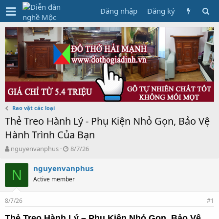
Đăng nhập
Đăng ký
Rao vặt các loại
Thẻ Treo Hành Lý - Phụ Kiện Nhỏ Gọn, Bảo Vệ
Hành Trình Của Bạn
T
N
nguyenvanphus
8/7/26
h
g
r
à
nguyenvanphus
N
e
y
Active member
a
g
d
ử
8/7/26
s
i
#1
t
Thẻ Treo Hành Lý – Phụ Kiện Nhỏ Gọn, Bảo Vệ
a