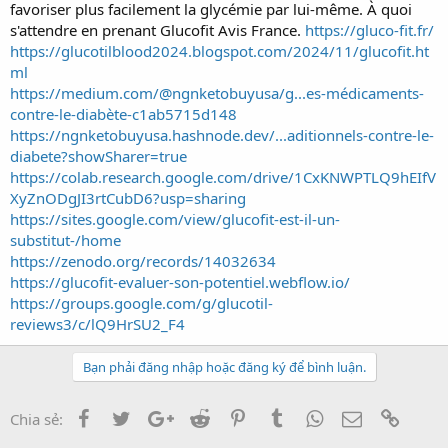
favoriser plus facilement la glycémie par lui-même. À quoi
s'attendre en prenant Glucofit Avis France.
https://gluco-fit.fr/
https://glucotilblood2024.blogspot.com/2024/11/glucofit.ht
ml
https://medium.com/@ngnketobuyusa/g...es-médicaments-
contre-le-diabète-c1ab5715d148
https://ngnketobuyusa.hashnode.dev/...aditionnels-contre-le-
diabete?showSharer=true
https://colab.research.google.com/drive/1CxKNWPTLQ9hEIfV
XyZnODgJI3rtCubD6?usp=sharing
https://sites.google.com/view/glucofit-est-il-un-
substitut-/home
https://zenodo.org/records/14032634
https://glucofit-evaluer-son-potentiel.webflow.io/
https://groups.google.com/g/glucotil-
reviews3/c/lQ9HrSU2_F4
Bạn phải đăng nhập hoặc đăng ký để bình luận.
Facebook
Twitter
Google+
Reddit
Pinterest
Tumblr
WhatsApp
Email
Link
Chia sẻ: