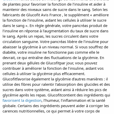
de plantes pour favoriser la fonction de l’insuline et aider à
r
t
maintenir des niveaux sains de sucre dans le sang. Selon les
e
fabricants de Glucofit Avis France , le supplément « améliore
r
la fonction de l’insuline, aidant les cellules à utiliser le sucre
dans le sang ». En règle générale, votre pancréas produit de
l’insuline en réponse à l’augmentation du taux de sucre dans
le sang. Après un repas, les sucres circulent dans votre
circulation sanguine. Votre pancréas libère de l’insuline pour
abaisser la glycémie à un niveau normal. Si vous souffrez de
diabète, votre insuline ne fonctionne pas comme elle le
devrait, ce qui entraîne des fluctuations de la glycémie. En
prenant deux gélules de Glucofitpar jour, vous pouvez
contribuer à améliorer la fonction de l’insuline, aidant vos
cellules à utiliser la glycémie plus efficacement.
Glucofitfavorise également la glycémie d’autres manières : il
utilise des fibres pour ralentir l’absorption des glucides et des
sucres dans votre système, aidant ainsi à réduire les pics de
glycémie après les repas. Glucofitcontient des ingrédients qui
favorisent la digestion
, l’humeur, l’inflammation et la santé
globale. Certains des ingrédients peuvent aider à corriger les
carences nutritionnelles, ce qui permet à votre corps de