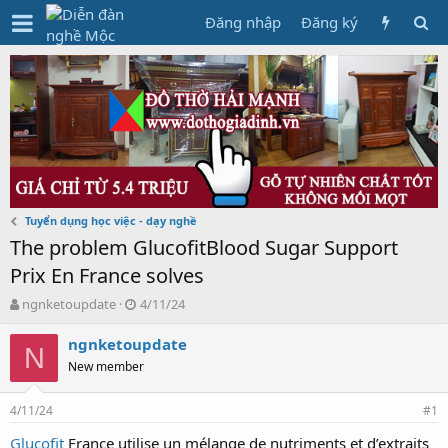
Đăng nhập
Đăng ký
Tuyển dụng học việc - dạy nghề
The problem GlucofitBlood Sugar Support
Prix En France solves
T
N
ngnketoupdate
4/11/24
h
g
r
à
ngnketoupdate
N
e
y
New member
a
g
d
ử
4/11/24
s
i
#1
t
Glucofit
France utilise un mélange de nutriments et d’extraits
a