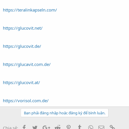
https://teralinkapseln.com/
https://glucovit.net/
https://glucovit.de/
https://glucavit.com.de/
https://glucovit.at/
https://vorisol.com.de/
Bạn phải đăng nhập hoặc đăng ký để bình luận.
Facebook
Twitter
Google+
Reddit
Pinterest
Tumblr
WhatsApp
Email
Link
Chia sẻ: