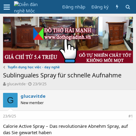
Đăng nhập
Đăng ký
Tuyển dụng học việc - dạy nghề
Sublinguales Spray für schnelle Aufnahme
T
N
glucavitde
23/9/25
h
g
r
à
glucavitde
G
e
y
New member
a
g
d
ử
23/9/25
s
i
#1
t
Calorie Active Spray – Das revolutionäre Abnehm Spray, auf
a
das Sie gewartet haben
r