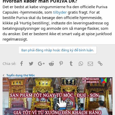
Hvordan køber man PURIVA DK?
Det er bedst at købe vingummierne fra den officielle Puriva
Capsules -hjemmeside, som
tilbyder
gratis fragt. For at
bestille Puriva skal du besøge den officielle hjemmeside,
klikke på 'Hurtig bestilling', indtaste din leveringsadresse og
betalingsoplysninger og anmode om så mange flasker, som
du ønsker. Det er bestemt ikke et smart valg at spise junkfood
regelmæssigt.
Bạn phải đăng nhập hoặc đăng ký để bình luận.
Facebook
Twitter
Google+
Reddit
Pinterest
Tumblr
WhatsApp
Email
Link
Chia sẻ:
Tuyển dụng thợ Mộc