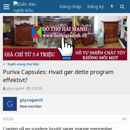
Đăng nhập
Đăng ký
Tuyển dụng thợ Mộc
Puriva Capsules: Hvad gør dette program
effektivt?
T
N
glycogenil
9/5/26
h
g
r
à
glycogenil
G
e
y
New member
a
g
d
ử
9/5/26
s
i
#1
t
I jagten på en sundere livsstil søger mange mennesker
a