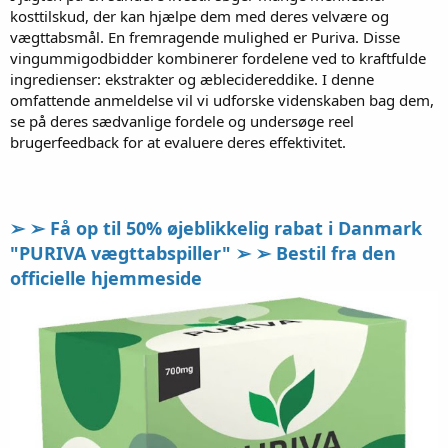
kosttilskud, der kan hjælpe dem med deres velvære og
r
t
vægttabsmål. En fremragende mulighed er Puriva. Disse
e
vingummigodbidder kombinerer fordelene ved to kraftfulde
r
ingredienser: ekstrakter og æblecidereddike. I denne
omfattende anmeldelse vil vi udforske videnskaben bag dem,
se på deres sædvanlige fordele og undersøge reel
brugerfeedback for at evaluere deres effektivitet.
➢ ➢ Få op til 50% øjeblikkelig rabat i Danmark
"PURIVA vægttabspiller" ➢ ➢ Bestil fra den
officielle hjemmeside