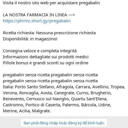
t
Visita il nostro sito web per acquistare pregabalin
e
r
LA NOSTRA FARMACIA IN LINEA —>
https://phrmc.short.gy/pregabalin
Ricetta richiesta: Nessuna prescrizione richiesta
Disponibilità: in magazzino!
Consegna veloce e completa integrità
Informazioni dettagliate sui prodotti medici
Pillole bonus e grandi sconti su ogni ordine
pregabalin senza ricetta pregabalin senza ricetta
pregabalin senza ricetta pregabalin senza ricetta
Italia: Porto Santo Stefano, Afragola, Carrara, Avellino, Tropea,
Verona, Roncaglia, Aosta, Canegrate, Curno, Brugherio,
Benevento, Cernusco sul Naviglio, Quartu Sant'Elena,
Castronno, Portico di Caserta, Palermo, Bárcola, Udine,
Merine, Acilia, Malgrate.
Bạn phải đăng nhập hoặc đăng ký để bình luận.