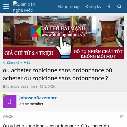
Đăng nhập
Đăng ký
Sản phẩm Mộc
ou acheter zopiclone sans ordonnance où
acheter du zopiclone sans ordonnance ?
T
N
JohnsonBazemore
3/6/26
h
g
r
à
JohnsonBazemore
J
e
y
Active member
a
g
d
ử
3/6/26
s
i
#1
t
Ou acheter zopiclone sans ordonnance, Où acheter du
a