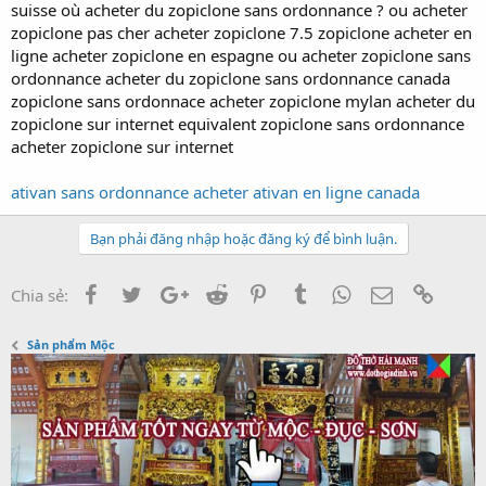
suisse où acheter du zopiclone sans ordonnance ? ou acheter
zopiclone pas cher acheter zopiclone 7.5 zopiclone acheter en
ligne acheter zopiclone en espagne ou acheter zopiclone sans
ordonnance acheter du zopiclone sans ordonnance canada
zopiclone sans ordonnace acheter zopiclone mylan acheter du
zopiclone sur internet equivalent zopiclone sans ordonnance
acheter zopiclone sur internet
ativan sans ordonnance acheter ativan en ligne canada
Bạn phải đăng nhập hoặc đăng ký để bình luận.
Facebook
Twitter
Google+
Reddit
Pinterest
Tumblr
WhatsApp
Email
Link
Chia sẻ:
Sản phẩm Mộc