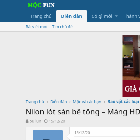
Trang chủ
Diễn đàn
Có gì mới
Thành 
Bài viết mới
Tìm chủ đề
Trang chủ
Diễn đàn
Mộc và các bạn
Rao vặt các loại
Nilon lót sàn bê tông – Màng H
T
N
bullun
15/12/20
h
g
r
à
15/12/20
e
y