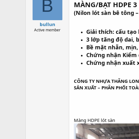
B
MÀNG/BẠT HDPE 3
a
g
d
ử
(Nilon lót sàn bê tông
s
i
t
bullun
a
Active member
Giải thích: cấu tạ
r
t
3 lớp tăng độ dai,
e
Bề mặt nhẵn, mịn, 
r
Chứng nhận Kiểm đ
Chứng nhận xuất x
CÔNG TY NHỰA THĂNG LO
SẢN XUẤT – PHÂN PHỐI TOÀ
Màng HDPE lót sàn