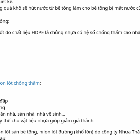
iết kế.
g quá khô sẽ hút nước từ bê tông làm cho bê tông bị mất nước c
tông:
ốt do chất liệu HDPE là chủng nhựa có hệ số chống thấm cao nhấ
lon lót chống thấm
:
 đập
ởng
rần nhà, sàn nhà, nhà vệ sinh…
 thế cho vật liệu nhựa giúp giảm giá thành
on lót sàn bê tông, nilon lót đường (khổ lớn) do công ty Nhựa T
au: