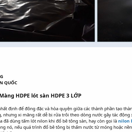
NG
ÀN QUỐC
– Màng HDPE lót sàn HDPE 3 LỚP
 nhất định để đông đặc và hòa quyện giữa các thành phần tạo thà
g, nhưng xi măng rất dễ bị rửa trôi theo dòng nước gây tác động 
a đã dùng tấm lót nilon khi đổ bê tông sàn, hay còn gọi là
nilon 
ng nó, nếu quá trình đổ bê tông bị thấm nước từ móng hoặc nền t