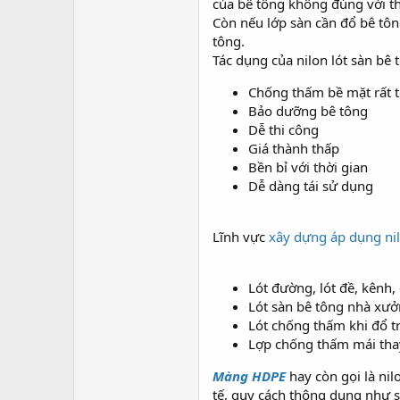
của bê tông không đúng với th
Còn nếu lớp sàn cần đổ bê tôn
tông.
Tác dụng của nilon lót sàn bê 
Chống thấm bề mặt rất t
Bảo dưỡng bê tông
Dễ thi công
Giá thành thấp
Bền bỉ với thời gian
Dễ dàng tái sử dụng
Lĩnh vực
xây dựng áp dụng ni
Lót đường, lót đề, kênh,
Lót sàn bê tông nhà xư
Lót chống thấm khi đổ t
Lợp chống thấm mái thay
Màng HDPE
hay còn gọi là nil
tế, quy cách thông dụng như s