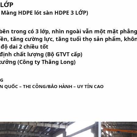
 LỚP
 – Màng HDPE lót sàn HDPE 3 LỚP)
o bên trong có 3 lớp, nhìn ngoài vẫn một mặt phẳn
 bền, tăng cường lực, tăng tuổi thọ sản phẩm, kh
độ dai 2 chiều tốt
ịnh chất lượng (Bộ GTVT cấp)
ưởng (Công ty Thăng Long)
NG
N QUỐC – THI CÔNG/BẢO HÀNH – UY TÍN CAO