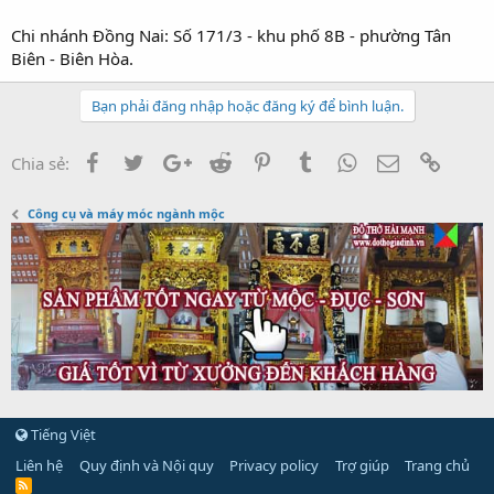
Chi nhánh Đồng Nai: Số 171/3 - khu phố 8B - phường Tân
Biên - Biên Hòa.
Bạn phải đăng nhập hoặc đăng ký để bình luận.
Facebook
Twitter
Google+
Reddit
Pinterest
Tumblr
WhatsApp
Email
Link
Chia sẻ:
Công cụ và máy móc ngành mộc
Tiếng Việt
Liên hệ
Quy định và Nội quy
Privacy policy
Trợ giúp
Trang chủ
R