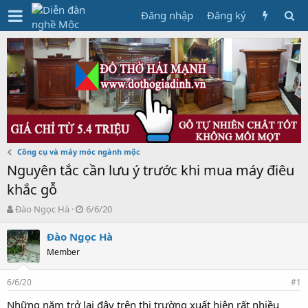
Đăng nhập
Đăng ký
Công cụ và máy móc ngành mộc
Nguyên tắc cần lưu ý trước khi mua máy điêu
khắc gỗ
T
N
Đào Ngọc Hà
6/6/20
h
g
r
à
Đào Ngọc Hà
e
y
Member
a
g
d
ử
6/6/20
s
i
#1
t
Những năm trở lại đây trên thị trường xuất hiện rất nhiều
a