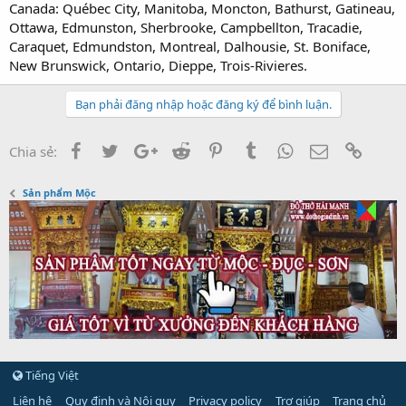
Canada: Québec City, Manitoba, Moncton, Bathurst, Gatineau,
Ottawa, Edmunston, Sherbrooke, Campbellton, Tracadie,
Caraquet, Edmundston, Montreal, Dalhousie, St. Boniface,
New Brunswick, Ontario, Dieppe, Trois-Rivieres.
Bạn phải đăng nhập hoặc đăng ký để bình luận.
Facebook
Twitter
Google+
Reddit
Pinterest
Tumblr
WhatsApp
Email
Link
Chia sẻ:
Sản phẩm Mộc
Tiếng Việt
Liên hệ
Quy định và Nội quy
Privacy policy
Trợ giúp
Trang chủ