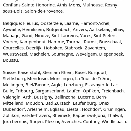
Conflans-Sainte-Honorine, Athis-Mons, Mulhouse, Rosny-
sous-Bois, Salon-de-Provence.
Belgique: Fleurus, Oosterzele, Laarne, Hamont-Achel,
Aywaille, Hemiksem, Butgenbach, Anvers, Aartselaar, Jalhay,
Manage, Gand, Ninove, Sint-Laureins, Ypres, Sint-Pieters-
Voeren, Kampenhout, Hamme, Tournai, Rumst, Brasschaat,
Courcelles, Deerlijk, Hoboken, Stabroek, Zaventem,
Wuustwezel, Machelen, Soumagne, Wevelgem, Diepenbeek,
Boussu.
Suisse: Kaiserstuhl, Stein am Rhein, Basel, Burgdorf,
Steffisburg, Mendrisio, Münsingen, La Tour-de-Trême,
Mellingen, Biel/Bienne, Aigle, Lenzburg, Estavayer-le-Lac,
Bulle, Fribourg, Sarganserland, Laufen, Opfikon, Freienbach,
Valangin, Arth, Bussigny, Bellinzona, Lucerne, Bern-
Mittelland, Moudon, Bad Zurzach, Laufenburg, Onex,
Dübendorf, Arlesheim, Eglisau, Liestal, Hochdorf, Grüningen,
Zollikon, Val-de-Travers, Rheineck, Rapperswil-Jona, Thalwil,
Jura bernois, Ittigen, Plessur, Avenches, Conthey, Wiedlisbach.