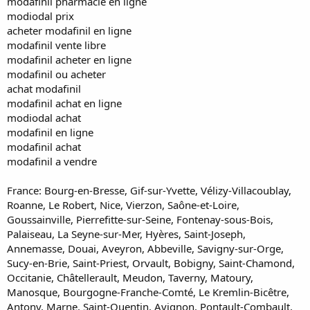
modafinil pharmacie en ligne
modiodal prix
acheter modafinil en ligne
modafinil vente libre
modafinil acheter en ligne
modafinil ou acheter
achat modafinil
modafinil achat en ligne
modiodal achat
modafinil en ligne
modafinil achat
modafinil a vendre
France: Bourg-en-Bresse, Gif-sur-Yvette, Vélizy-Villacoublay,
Roanne, Le Robert, Nice, Vierzon, Saône-et-Loire,
Goussainville, Pierrefitte-sur-Seine, Fontenay-sous-Bois,
Palaiseau, La Seyne-sur-Mer, Hyères, Saint-Joseph,
Annemasse, Douai, Aveyron, Abbeville, Savigny-sur-Orge,
Sucy-en-Brie, Saint-Priest, Orvault, Bobigny, Saint-Chamond,
Occitanie, Châtellerault, Meudon, Taverny, Matoury,
Manosque, Bourgogne-Franche-Comté, Le Kremlin-Bicêtre,
Antony, Marne, Saint-Quentin, Avignon, Pontault-Combault,