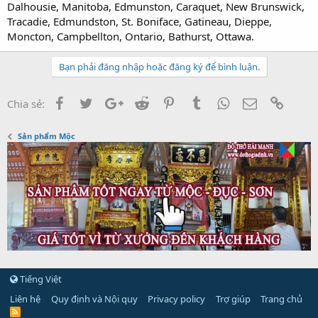
Dalhousie, Manitoba, Edmunston, Caraquet, New Brunswick,
Tracadie, Edmundston, St. Boniface, Gatineau, Dieppe,
Moncton, Campbellton, Ontario, Bathurst, Ottawa.
Bạn phải đăng nhập hoặc đăng ký để bình luận.
Facebook
Twitter
Google+
Reddit
Pinterest
Tumblr
WhatsApp
Email
Link
Chia sẻ:
Sản phẩm Mộc
Tiếng Việt
Liên hệ
Quy định và Nội quy
Privacy policy
Trợ giúp
Trang chủ
R