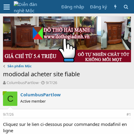
Đăng nhập
Đăng ký
Sản phẩm Mộc
modiodal acheter site fiable
T
N
ColumbusPartlow
9/7/26
h
g
r
à
ColumbusPartlow
C
e
y
Active member
a
g
d
ử
9/7/26
s
i
#1
t
Cliquez sur le lien ci-dessous pour commandez modafinil en
a
ligne
r