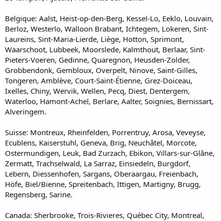
Belgique: Aalst, Heist-op-den-Berg, Kessel-Lo, Eeklo, Louvain,
Berloz, Westerlo, Walloon Brabant, Ichtegem, Lokeren, Sint-
Laureins, Sint-Maria-Lierde, Liège, Hotton, Sprimont,
Waarschoot, Lubbeek, Moorslede, Kalmthout, Berlaar, Sint-
Pieters-Voeren, Gedinne, Quaregnon, Heusden-Zolder,
Grobbendonk, Gembloux, Overpelt, Ninove, Saint-Gilles,
Tongeren, Amblève, Court-Saint-Étienne, Grez-Doiceau,
Ixelles, Chiny, Wervik, Wellen, Pecq, Diest, Dentergem,
Waterloo, Hamont-Achel, Berlare, Aalter, Soignies, Bernissart,
Alveringem.
Suisse: Montreux, Rheinfelden, Porrentruy, Arosa, Veveyse,
Ecublens, Kaiserstuhl, Geneva, Brig, Neuchâtel, Morcote,
Ostermundigen, Leuk, Bad Zurzach, Ebikon, Villars-sur-Glâne,
Zermatt, Trachselwald, La Sarraz, Einsiedeln, Burgdorf,
Lebern, Diessenhofen, Sargans, Oberaargau, Freienbach,
Höfe, Biel/Bienne, Spreitenbach, Ittigen, Martigny, Brugg,
Regensberg, Sarine.
Canada: Sherbrooke, Trois-Rivieres, Québec City, Montreal,