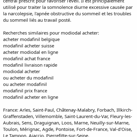
central prescrit pour favoriser l'éveil. Il est principalement
utilisé pour traiter la somnolence diurne excessive causée par
la narcolepsie, l'apnée obstructive du sommeil et les troubles
du sommeil liés au travail posté.
Recherches similaires pour modiodal acheter:
acheter modafinil belgique
modafinil acheter suisse
acheter modiodal en ligne
modafinil achat france
modafinil livraison rapide
modiodal acheter
ou acheter du modafinil
ou acheter modafinil
modafinil prix france
modafinil acheter en ligne
France: Arles, Saint-Paul, Châtenay-Malabry, Forbach, Illkirch-
Graffenstaden, Villemomble, Saint-Laurent-du-Var, Fleury-les-
Aubrais, Sens, Draguignan, Loos, Marne, Neuilly-sur-Marne,
Toulon, Mérignac, Agde, Pontoise, Fort-de-France, Val-d'Oise,
Le Tampon, Ajaccio, Pierrefitte-sur-Seine.