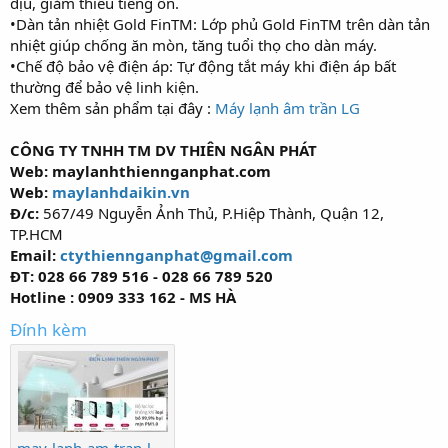
dịu, giảm thiểu tiếng ồn.
•Dàn tản nhiệt Gold FinTM: Lớp phủ Gold FinTM trên dàn tản
nhiệt giúp chống ăn mòn, tăng tuổi thọ cho dàn máy.
•Chế độ bảo vệ điện áp: Tự động tắt máy khi điện áp bất
thường để bảo vệ linh kiện.
Xem thêm sản phẩm tại đây :
Máy lạnh âm trần LG
CÔNG TY TNHH TM DV THIÊN NGÂN PHÁT
Web: maylanhthiennganphat.com
Web:
maylanhdaikin.vn
Đ/c:
567/49 Nguyễn Ảnh Thủ, P.Hiệp Thành, Quận 12,
TP.HCM
Email:
ctythiennganphat@gmail.com
ĐT: 028 66 789 516 - 028 66 789 520
Hotline :
0909 333 162 - MS HÀ
Đính kèm
may-lanh-am-tran-lg-1-huong-thoi-khong-2.jpg