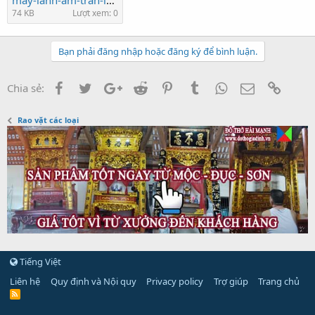
74 KB
Lượt xem: 0
Bạn phải đăng nhập hoặc đăng ký để bình luận.
Facebook
Twitter
Google+
Reddit
Pinterest
Tumblr
WhatsApp
Email
Link
Chia sẻ:
Rao vặt các loại
Tiếng Việt
Liên hệ
Quy định và Nội quy
Privacy policy
Trợ giúp
Trang chủ
R
S
S