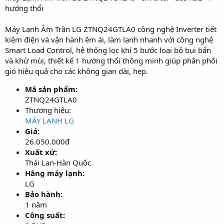
hướng thổi
r
t
e
Máy Lạnh Âm Trần LG ZTNQ24GTLA0 công nghệ Inverter tiết
r
kiệm điện và vận hành êm ái, làm lạnh nhanh với công nghệ
Smart Load Control, hệ thống lọc khí 5 bước loại bỏ bụi bẩn
và khử mùi, thiết kế 1 hướng thổi thông minh giúp phân phối
gió hiệu quả cho các không gian dài, hẹp.
Mã sản phẩm:
ZTNQ24GTLA0
Thương hiệu:
MÁY LẠNH LG
Giá:
26.050.000đ
Xuất xứ:
Thái Lan-Hàn Quốc
Hãng máy lạnh:
LG
Bảo hành:
1 năm
Công suất: