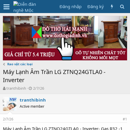
Đăng nhập
Đăng ký
Rao vặt các loại
Máy Lạnh Âm Trần LG ZTNQ24GTLA0 -
Inverter
T
N
tranthibinh
2/7/26
h
g
r
à
tranthibinh
e
y
Active member
a
g
d
ử
2/7/26
s
i
#1
t
Máy Lạnh Âm Trần LG ZTNQ24GTLA0 - Inverter- Gas R32 -1
a