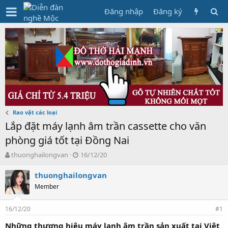
Đăng nhập
Đăng ký
Rao vặt các loại
Lắp đặt máy lạnh âm trần cassette cho văn
phòng giá tốt tại Đồng Nai
T
N
thuonghailongvan
16/12/20
h
g
r
à
thuonghailongvan
e
y
Member
a
g
d
ử
16/12/20
s
i
#1
t
Những thương hiệu máy lạnh âm trần sản xuất tại Việt
a