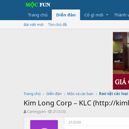
Trang chủ
Diễn đàn
Có gì mới
Thành 
Bài viết mới
Tìm chủ đề
Trang chủ
Diễn đàn
Mộc và các bạn
Rao vặt các loại
Kim Long Corp – KLC (http://kim
T
N
Camngyen
21/2/20
h
g
r
à
21/2/20
e
y