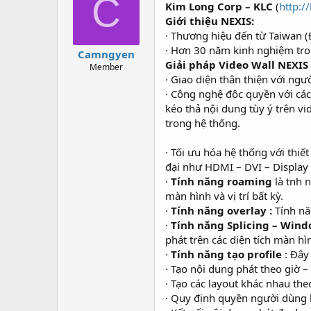
C
Kim Long Corp – KLC
(
http:/
a
g
d
ử
Giới thiệu NEXIS:
s
i
· Thương hiệu đến từ Taiwan (
t
· Hơn 30 năm kinh nghiệm tron
Camngyen
a
Giải pháp Video Wall NEXI
Member
r
· Giao diện thân thiện với ngư
t
· Công nghệ độc quyền với các 
e
r
kéo thả nội dung tùy ý trên v
trong hệ thống.
· Tối ưu hóa hệ thống với thi
đại như HDMI – DVI – Display
·
Tính năng roaming
là tnh 
màn hình và vị trí bất kỳ.
·
Tính năng overlay :
Tính nă
·
Tính năng Splicing – Win
phát trên các diện tích màn h
·
Tính năng tạo profile
: Đây
· Tạo nội dung phát theo giờ – 
· Tạo các layout khác nhau the
· Quy định quyền người dùng 