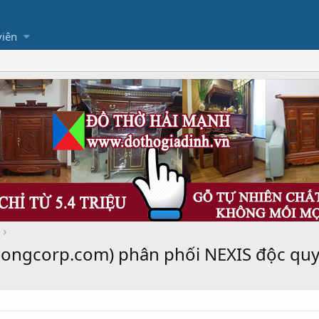
viên
longcorp.com) phân phối NEXIS độc quyề