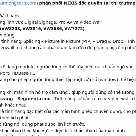
/kimlongcorp.com
)
phân phối NEXIS độc quyền tại thị trường
Đài Loan)
g lĩnh vực Digital Signage, Pro AV và Video Wall
S (VW8208, VW8316, VW3636, VW7272):
ời dùng.
tính năng: Splicing – Picture in Picture (PIP) – Drag & Drop. Tí
ideowall mà không cần phải quan tâm đến độ phân giải, cũng như
ết kế dạng module, người dùng có thể tùy biến các chuẩn ngõ vào 
 Port- HDBase-T…
năng cho phép người dùng thiết lập một cửa sổ (window) thể hiện 
ng khi màn hình hỗ trợ cảm ứng , giúp người dùng có thể tương 
dowing – Segmentation
: Tính năng cơ bản của các video-wall, 
ình khác nhau
 là tính năng đặc biệt của các màn hình ghép chuyên dụng, cho p
theo lịch phát.
o từng nội dung phát được lên lịch trước.
khác nhau theo khu vực – diện tích khác nhau của màn hình