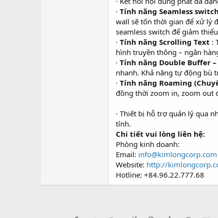
· Kết nối nội dung phát đa dạ
·
Tính năng Seamless switch
wall sẽ tốn thời gian để xử lý 
seamless switch để giảm thiểu
·
Tính năng Scrolling Text
: 
hình truyền thông – ngân hàn
·
Tính năng Double Buffer –
nhanh. Khả năng tự động bù tr
·
Tính năng Roaming (Chuyể
đồng thời zoom in, zoom out 
· Thiết bị hỗ trợ quản lý qua
tính.
Chi tiết vui lòng liên hệ:
Phòng kinh doanh:
Email:
info@kimlongcorp.com
Website:
http://kimlongcorp.
Hotline: +84.96.22.777.68