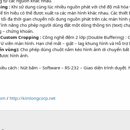
ng từ các nguồn khác nhau.
ing :
Khi sử dụng cùng lúc nhiều nguồn phát với chế độ mã hóa và
để tín hiệu có thể được xuất ra các màn hình khác nhau. Các thiết 
 tối đa thời gian chuyển nội dung nguồn phát trên các màn hình 
Tính năng cho phép người dùng đặt một dòng thông tin (text) c
g – chứng khoán.
 Custom Cropping :
Công nghệ đệm 2 lớp (Double Buffering) :
ừ viền màn hình. Hạn chế mất – giật – lag khung hình và Hỗ trợ 
n vùng):
Cho phép dùng chuột nắm kéo hình ảnh di chuyển bất
được hình ảnh.
 nhiều cách : Nút bấm – Software – RS-232 – Giao diện trình duy
com
/
http://kimlongcorp.net