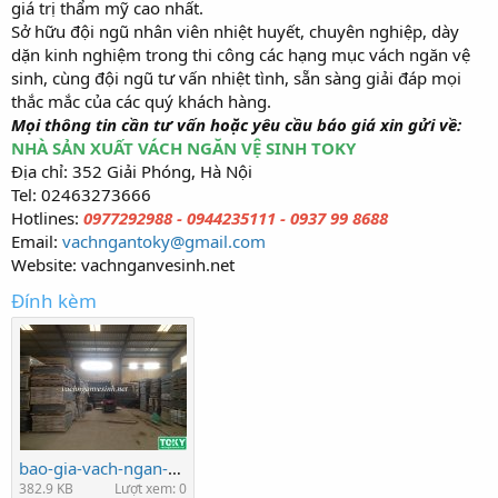
giá trị thẩm mỹ cao nhất.
Sở hữu đội ngũ nhân viên nhiệt huyết, chuyên nghiệp, dày
dặn kinh nghiệm trong thi công các hạng mục vách ngăn vệ
sinh, cùng đội ngũ tư vấn nhiệt tình, sẵn sàng giải đáp mọi
thắc mắc của các quý khách hàng.
Mọi thông tin cần tư vấn hoặc yêu cầu báo giá xin gửi về:
NHÀ SẢN XUẤT VÁCH NGĂN VỆ SINH TOKY
Địa chỉ: 352 Giải Phóng, Hà Nội
Tel: 02463273666
Hotlines:
0977292988 - 0944235111 - 0937 99 8688
Email:
vachngantoky@gmail.com
Website: vachnganvesinh.net
Đính kèm
bao-gia-vach-ngan-compact.jpg
382.9 KB
Lượt xem: 0