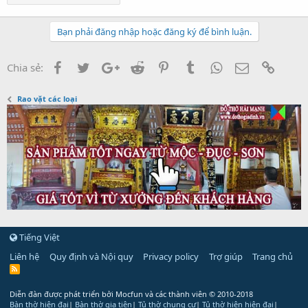
Bạn phải đăng nhập hoặc đăng ký để bình luận.
Facebook
Twitter
Google+
Reddit
Pinterest
Tumblr
WhatsApp
Email
Link
Chia sẻ:
Rao vặt các loại
Tiếng Việt
Liên hệ
Quy định và Nội quy
Privacy policy
Trợ giúp
Trang chủ
R
S
S
Diễn đàn được phát triển bởi Mocfun và các thành viên
© 2010-2018
Bàn thờ hiện đại
|
Bàn thờ gia tiên
|
Tủ thờ chung cư
|
Tủ thờ hiện hiện đại
|