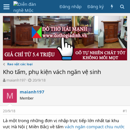
Đăng nhập
Đăng ký
Rao vặt các loại
Kho tấm, phụ kiện vách ngăn vệ sinh
T
N
maianh197
20/9/18
h
g
r
à
maianh197
M
e
y
Member
a
g
d
ử
20/9/18
s
i
#1
t
Là một trong những đơn vị nhập trực tiếp lớn nhất tại khu
a
vực Hà Nội ( Miền Bắc) về tấm
vách ngăn compact chịu nước
r