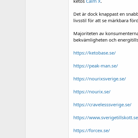
ketos
Calm X
.
Det är dock knappast en snabb 
livsstil för att se märkbara fö
Majoriteten av konsumenterna t
bekvämligheten och energitills
https://ketobase.se/
https://peak-man.se/
https://nourixsverige.se/
https://nourix.se/
https://cravelesssverige.se/
https://www.sverigetillskott.s
https://forcex.se/