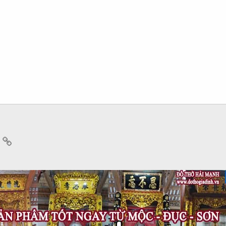
App
mail
Link