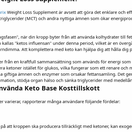
rix
Weight Loss Supplement är avsett att göra det enklare och effekt
triglycerider (MCT) och andra nyttiga ämnen som ökar energipro
sfasen", när din kropp byter från att använda kolhydrater till fe
kallas "ketos influensan" under denna period, vilket är en öve
hjärndimma. Att komplettera med keto kan hjälpa dig att hålla dig 
mer från en kraftfull sammansättning som används för energi som ä
a ketoner istället för glukos, vilka fungerar som ett renare och m
lla giftiga ämnen och enzymer som orsakar fettansamling. Det ger 
mmation, stödja organ hälso och sänka triglycerider med medellå
nvända Keto Base Kosttillskott
er varierar, rapporterar många användare följande fördelar:
ar på att kroppen ska producera tillräckligt med ketoner, kan exog