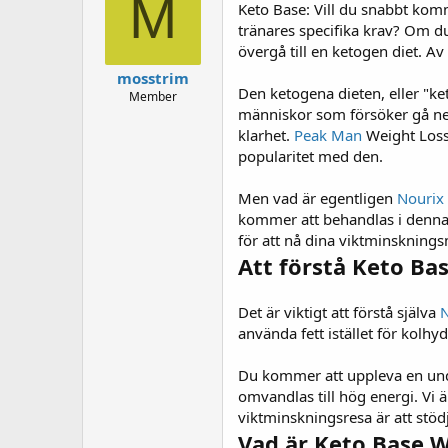
M
Keto Base: Vill du snabbt komm
a
g
d
ử
tränares specifika krav? Om du 
s
i
övergå till en ketogen diet. A
t
mosstrim
a
Den ketogena dieten, eller "ke
Member
r
människor som försöker gå ner 
t
klarhet.
Peak Man
Weight Loss 
e
r
popularitet med den.
Men vad är egentligen
Nourix
kommer att behandlas i denna 
för att nå dina viktminsknings
Att förstå Keto Ba
Det är viktigt att förstå själva
N
använda fett istället för kolhy
Du kommer att uppleva en und
omvandlas till hög energi. Vi 
viktminskningsresa är att stöd
Vad är Keto Base 