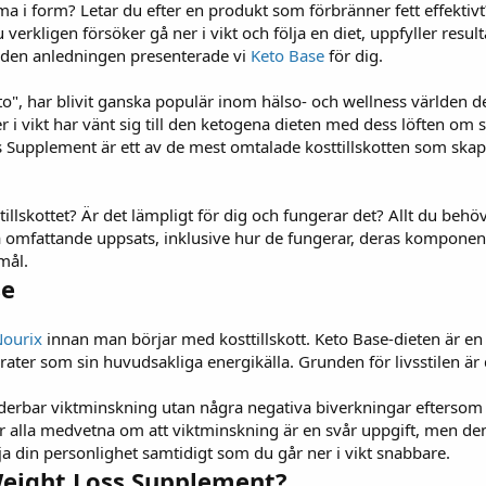
a i form? Letar du efter en produkt som förbränner fett effektivt? 
verkligen försöker gå ner i vikt och följa en diet, uppfyller resu
v den anledningen presenterade vi
Keto Base
för dig.
to", har blivit ganska populär inom hälso- och wellness världen de
i vikt har vänt sig till den ketogena dieten med dess löften om 
Supplement är ett av de mest omtalade kosttillskotten som skapats
tillskottet? Är det lämpligt för dig och fungerar det? Allt du beh
omfattande uppsats, inklusive hur de fungerar, deras komponent
mål.
se
ourix
innan man börjar med kosttillskott. Keto Base-dieten är en 
drater som sin huvudsakliga energikälla. Grunden för livsstilen är 
erbar viktminskning utan några negativa biverkningar efterso
är alla medvetna om att viktminskning är en svår uppgift, men den
ja din personlighet samtidigt som du går ner i vikt snabbare.
Weight Loss Supplement?