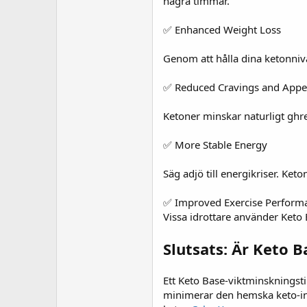
några timmar.
✅ Enhanced Weight Loss
Genom att hålla dina ketonnivå
✅ Reduced Cravings and Appet
Ketoner minskar naturligt ghr
✅ More Stable Energy
Säg adjö till energikriser. Ket
✅ Improved Exercise Perform
Vissa idrottare använder Keto B
Slutsats: Är Keto B
Ett Keto Base-viktminskningsti
minimerar den hemska keto-inf