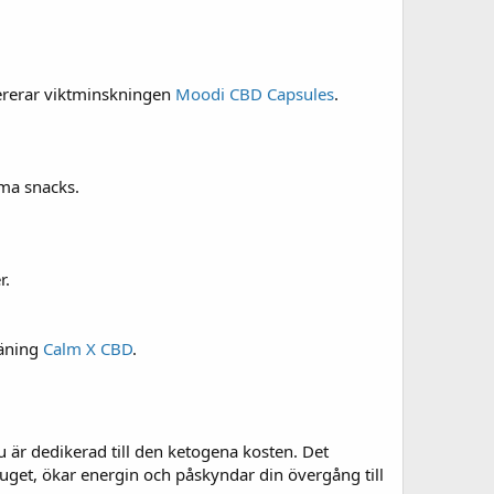
elererar viktminskningen
Moodi CBD Capsules
.
mma snacks.
r.
räning
Calm X CBD
.
u är dedikerad till den ketogena kosten. Det
get, ökar energin och påskyndar din övergång till