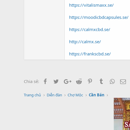
https://vitalismaxx.se/
https://moodicbdcapsules.se/
https://calmxcbd.se/
http://calmx.se/
https://frankscbd.se/
Facebook
Twitter
Google+
Reddit
Pinterest
Tumblr
Whats
E
Chia sẻ:
Trang chủ
Diễn đàn
Chợ Mộc
Cần Bán