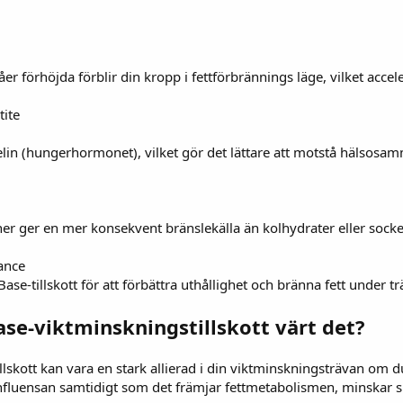
er förhöjda förblir din kropp i fettförbrännings läge, vilket acc
ite
elin (hungerhormonet), vilket gör det lättare att motstå hälsosa
oner ger en mer konsekvent bränslekälla än kolhydrater eller socke
ance
ase-tillskott för att förbättra uthållighet och bränna fett under t
ase-viktminskningstillskott värt det?
llskott kan vara en stark allierad i din viktminskningsträvan om d
luensan samtidigt som det främjar fettmetabolismen, minskar su