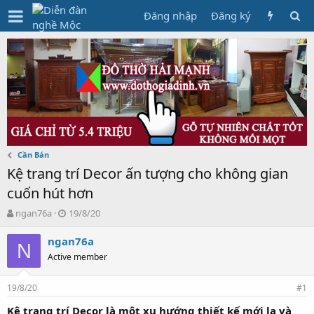
Đăng nhập
Đăng ký
Cần Bán
Kệ trang trí Decor ấn tượng cho không gian
cuốn hút hơn
T
N
ngan76a
19/8/20
h
g
r
à
ngan76a
N
e
y
Active member
a
g
d
ử
19/8/20
s
i
#1
t
Kệ trang trí Decor là một xu hướng thiết kế mới lạ và
a