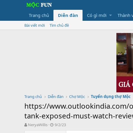
Trang chủ
Diễn đàn
Có gì mới
Thành 
Bài viết mới
Tìm chủ đề
Trang chủ
Diễn đàn
Chợ Mộc
Tuyển dụng thợ Mộc
https://www.outlookindia.com/ou
tank-exposed-must-watch-revie
T
N
NeryaWillis
9/2/23
h
g