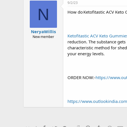
r
à
9/2/23
e
y
N
How do Ketofitastic ACV Keto 
a
g
d
ử
s
i
t
NeryaWillis
a
Ketofitastic ACV Keto Gummie
New member
r
reduction. The substance gets 
t
characteristic method for she
e
r
your energy levels.
ORDER NOW:-
https://www.out
https://www.outlookindia.co