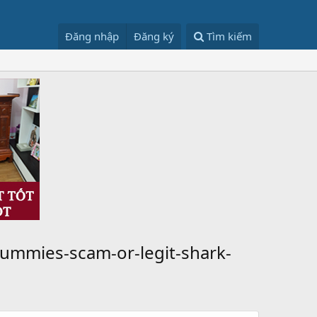
Đăng nhập
Đăng ký
Tìm kiếm
gummies-scam-or-legit-shark-