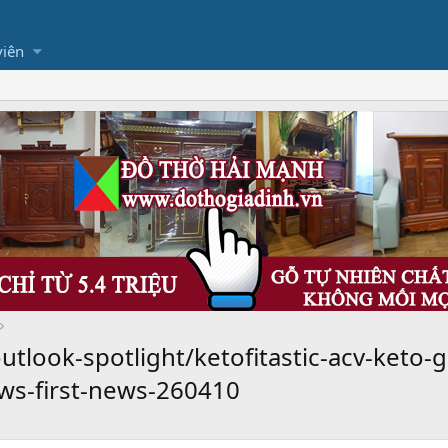
viên
tlook-spotlight/ketofitastic-acv-keto-
ws-first-news-260410