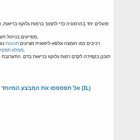
הרכיבים ב-Glycogen Plus פועלים יחד בהרמוניה כדי לתמוך ברמות גלו
רכיבים כמו Glycogen Plus Blood Sugar Support מסייעים בניהול חשקים לסוכר, ומקלים על היצמדות לתזונה מאוזנת.
רכיבים כמו חומצה אלפא-ליפואית מציעים
תכונות
נוג
בשיפור הבריאות המטבולית הכללית ובהעלאת רמות האנרגיה.
ממלא תפקיד
➾➾ Israel => GlycogenPlus Blood Sugar Support Capsules - אל תפספסו את המבצע המיוחד של היום בישראל (IL)