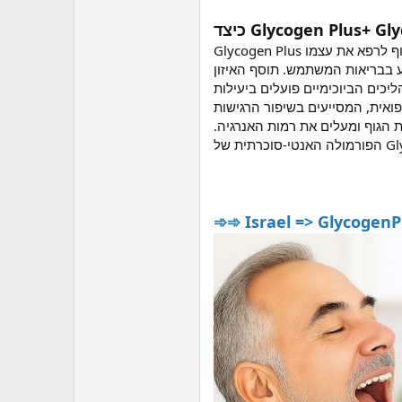
Glycogen Plus נוצר על סמך מחקר מדעי עדכני ומשתמש בשיטה מיוחדת לוויסות רמות הגלוקוז. הוא מסתמך בעיקר על יכולתו הטבעית של הגוף לרפא את עצמו
. Glycogen Plus+ 800mg פועל על ידי ייצוב רמות הגלוקוז
ואית, המסייעים בשיפור הרגישות
 הגוף ומעלים את רמות האנרגיה.