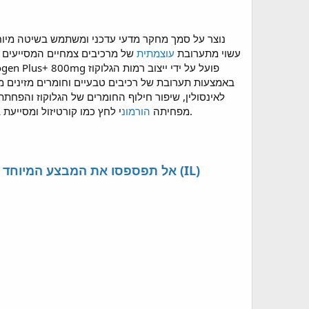
מבלי לפגוע בבריאות המשתמש. תוסף האיזון Glycogen Plus עשוי מתערובת
עוצמתית
של מרכיבים צמחיים המסייעים ל
באמצעות תערובת של רכיבים טבעיים וחומרים מזינים מת
לאינסולין, שיפור חילוף החומרים של הגלוקוז והפחת
י לחץ כמו קורטיזול ומסייעת במניעת הצטברות של שומן בטני בגוף.
הפורמולה האנטי-סוכרתית של Glycogen Plus+ Glycogen Control מפחיתה
הורמונ
➾➾ Israel => GlycogenPlus Blood Sugar Support Capsules - אל תפספסו את המבצע המיוחד של היום בישראל (IL)