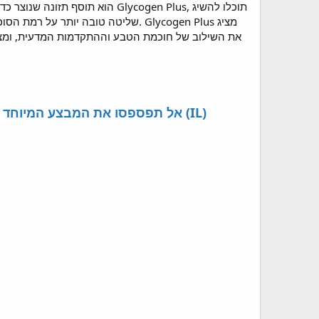
שליטה טובה יותר על רמת הסוכר בדם 
את השילוב של חוכמת הטבע וההתקדמות המדעית, ומציע פ
➾➾ Israel => GlycogenPlus Blood Sugar Support Capsules - אל תפספסו את המבצע המיוחד של היום בישראל (IL)