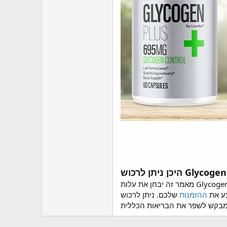
Glycogen Plu?
מאמר זה יבחן את עלות Glycogen Plus. בעיקרון, ניתן לרכוש Glycogen Plus בכל עת באתר הרשמי. כדי לעבור ישירות לאתר הרשמי, לחצו על אחד מהקישורים
צע את
ההזמנות
שלכם. ניתן לרכוש Glycogen Plus+ 800mg רק דרך האתר הרשמי שלו. זה מבטיח שתקבלו מוצר מקורי המיוצר מרכיבים