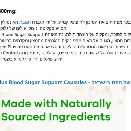
יתרונות 
קוז בריאות, ובכך מפחיתים את הסיכון להיפרגליקמיה. על ידי הגברת
תגובת
האינסולין
של הגוף, Glycogen Plus מסייע בקליטה וניצול יעילים של גלוקוז.
דות חמצון, מגנים על תאים מפני נזקים הנגרמים מחמצון ומקדמים בריאות 
החומרים של גלוקוז,
Glycogen Plus+ Glycogen Control תוכנן ב
ירוק, פועלים יחד כדי לסייע בשמירה על רמות גלוקוז אידיאליות.