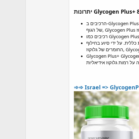
Glycogen Plus+ 800mg:
כללית. על ידי סיוע בחילוף
 Glycogen Plus
קפידה לקדם רמות גלוקוז בריאות בדם. התערובת הבלעדית שלו של שישה רכיבים מרכזיים, הכוללים , קינמון ותה