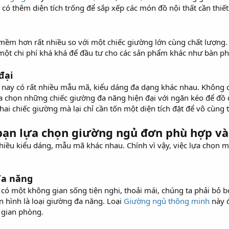
có thêm diện tích trống để sắp xếp các món đồ nội thất cần thiết
ềm hơn rất nhiều so với một chiếc giường lớn cùng chất lượng. 
một chi phí khá khá để đầu tư cho các sản phẩm khác như bàn ph
đại
nay có rất nhiều mẫu mã, kiểu dáng đa dạng khác nhau. Không c
ựa chọn những chiếc giường đa năng hiện đại với ngăn kéo để đồ
ai chiếc giường mà lại chỉ cần tốn một diện tích đặt để vô cùng ti
ạn lựa chọn giường ngủ đơn phù hợp và 
iều kiểu dáng, mẫu mã khác nhau. Chính vì vậy, việc lựa chọn m
đa năng
ó một không gian sống tiện nghi, thoải mái, chúng ta phải bỏ b
n hình là loại giường đa năng. Loại
Giường ngủ thông minh
này đ
 gian phòng.