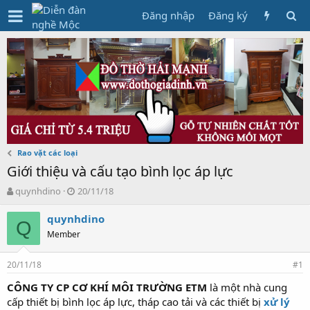
Đăng nhập
Đăng ký
Rao vặt các loại
Giới thiệu và cấu tạo bình lọc áp lực
T
N
quynhdino
20/11/18
h
g
r
à
quynhdino
Q
e
y
Member
a
g
d
ử
20/11/18
s
i
#1
t
CÔNG TY CP CƠ KHÍ MÔI TRƯỜNG ETM
là một nhà cung
a
cấp thiết bị bình lọc áp lực, tháp cao tải và các thiết bị
xử lý
r