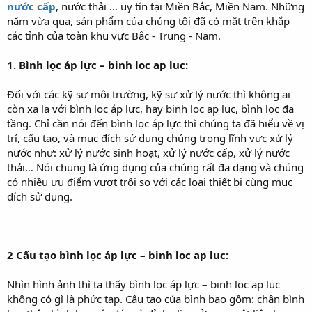
t
nước cấp
, nước thải ... uy tín tại Miền Bắc, Miền Nam. Những
e
năm vừa qua, sản phẩm của chúng tôi đã có mặt trên khắp
r
các tỉnh của toàn khu vực Bắc - Trung - Nam.
1. Bình lọc áp lực – binh loc ap luc:
Đối với các kỹ sư môi trường, kỹ sư xử lý nước thì không ai
còn xa lạ với bình lọc áp lực, hay binh loc ap luc, bình lọc đa
tầng. Chỉ cần nói đến bình lọc áp lực thì chúng ta đã hiểu về vị
trí, cấu tạo, và mục đích sử dụng chúng trong lĩnh vực xử lý
nước như: xử lý nước sinh hoạt, xử lý nước cấp, xử lý nước
thải… Nói chung là ứng dụng của chúng rất đa dạng và chúng
có nhiều ưu điểm vượt trội so với các loại thiết bị cùng mục
đích sử dụng.
2 Cấu tạo bình lọc áp lực – binh loc ap luc:
Nhìn hình ảnh thì ta thấy bình lọc áp lực – binh loc ap luc
không có gì là phức tạp. Cấu tạo của bình bao gồm: chân bình