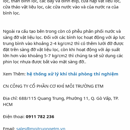
lọc, thân bình lọc, các đáy và đỉnh elip, cửa nạp vật liệu lọc,
cửa tháo vật liệu lọc, các cửa nước vào và của nước ra của
bình lọc.
Ngoài ra cấu tạo bên trong còn có phễu phân phối nước và
sàng đỡ vật liệu lọc. Đối với các bình lọc hoạt động với áp lực
trung bình vào khoảng 2-4 kg/cm2 thì có thêm lưới đỡ được
đặt trên sàng đỡ vật liệu lọc, còn khi hoạt động với áp suất
lớn hơn vào khoảng 5-7 kg/cm2 thì chúng ta sẽ sử dụng các
phin lọc nhựa được bắt vào mặt sàng đỡ..
Xem Thêm:
hệ thống xử lý khí thải phòng thí nghiệm
CN CÔNG TY CỔ PHẦN CƠ KHÍ MÔI TRƯỜNG ETM
Địa chỉ: 688/115 Quang Trung, Phường 11, Q. Gò Vấp, TP.
HCM
Điện thoại:
0911 782 236
Email:
sales@moitruongetm.vn