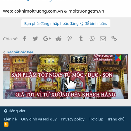
Web: cokhimoitruong.com.vn & moitruongetm.vn
Bạn phải đăng nhập hoặc đăng ký để bình luận.
Facebook
Twitter
Google+
Reddit
Pinterest
Tumblr
WhatsApp
Email
Link
Chia sẻ:
Rao vặt các loại
Tiếng Việt
Liên hệ
Quy định và Nội quy
Privacy policy
Trợ giúp
Trang chủ
R
S