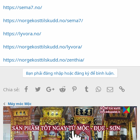
https://sema7.no/
https://norgekosttilskudd.no/sema7/
https://lyvora.no/
https://norgekosttilskudd.no/lyvora/
https://norgekosttilskudd.no/zenthia/
Bạn phải đăng nhập hoặc đăng ký để bình luận.
Facebook
Twitter
Google+
Reddit
Pinterest
Tumblr
WhatsApp
Email
Link
Chia sẻ:
Máy móc Mộc