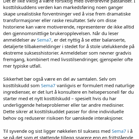
Det er like viktig å være forsiktig med overdrevne påstander. I
kosttilskuddens verden kan markedsføring noen ganger
skape urealistiske forventninger ved å vise frem dramatiske
transformasjoner eller raske resultater. Selv om disse
historiene kan være motiverende, representerer de ikke alltid
den gjennomsnittlige brukeropplevelsen. Når du leser
anmeldelser av
Sema7
, er det nyttig å se etter balanserte,
detaljerte tilbakemeldinger i stedet for å stole utelukkende på
ekstreme suksesshistorier. Anmeldelser som nevner gradvis
fremgang, kombinert med livsstilsendringer, gjenspeiler ofte
mer typiske utfall.
Sikkerhet bør også være en del av samtalen. Selv om
kosttilskudd som
Sema7
vanligvis er formulert med naturlige
ingredienser, er det lurt å konsultere en helsepersonell før du
starter med et nytt kosttilskudd – spesielt hvis du har
underliggende helseproblemer eller tar andre medisiner.
Dette sikrer at kosttilskuddet passer for dine individuelle
behov og reduserer risikoen for uønskede interaksjoner.
Til syvende og sist ligger nøkkelen til suksess med
Sema7
i å
se på det som et støttende tillegg snarere enn en frittstående