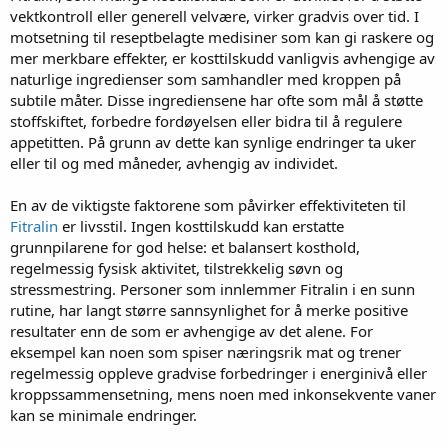
vektkontroll eller generell velvære, virker gradvis over tid. I
r
t
motsetning til reseptbelagte medisiner som kan gi raskere og
e
mer merkbare effekter, er kosttilskudd vanligvis avhengige av
r
naturlige ingredienser som samhandler med kroppen på
subtile måter. Disse ingrediensene har ofte som mål å støtte
stoffskiftet, forbedre fordøyelsen eller bidra til å regulere
appetitten. På grunn av dette kan synlige endringer ta uker
eller til og med måneder, avhengig av individet.
En av de viktigste faktorene som påvirker effektiviteten til
Fitralin
er livsstil. Ingen kosttilskudd kan erstatte
grunnpilarene for god helse: et balansert kosthold,
regelmessig fysisk aktivitet, tilstrekkelig søvn og
stressmestring. Personer som innlemmer Fitralin i en sunn
rutine, har langt større sannsynlighet for å merke positive
resultater enn de som er avhengige av det alene. For
eksempel kan noen som spiser næringsrik mat og trener
regelmessig oppleve gradvise forbedringer i energinivå eller
kroppssammensetning, mens noen med inkonsekvente vaner
kan se minimale endringer.