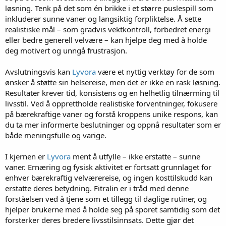
løsning. Tenk på det som én brikke i et større puslespill som
inkluderer sunne vaner og langsiktig forpliktelse. Å sette
realistiske mål – som gradvis vektkontroll, forbedret energi
eller bedre generell velvære – kan hjelpe deg med å holde
deg motivert og unngå frustrasjon.
Avslutningsvis kan
Lyvora
være et nyttig verktøy for de som
ønsker å støtte sin helsereise, men det er ikke en rask løsning.
Resultater krever tid, konsistens og en helhetlig tilnærming til
livsstil. Ved å opprettholde realistiske forventninger, fokusere
på bærekraftige vaner og forstå kroppens unike respons, kan
du ta mer informerte beslutninger og oppnå resultater som er
både meningsfulle og varige.
I kjernen er
Lyvora
ment å utfylle – ikke erstatte – sunne
vaner. Ernæring og fysisk aktivitet er fortsatt grunnlaget for
enhver bærekraftig velværereise, og ingen kosttilskudd kan
erstatte deres betydning. Fitralin er i tråd med denne
forståelsen ved å tjene som et tillegg til daglige rutiner, og
hjelper brukerne med å holde seg på sporet samtidig som det
forsterker deres bredere livsstilsinnsats. Dette gjør det