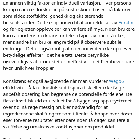
En annen viktig faktor er individuell variasjon. Hver persons
kropp reagerer forskjellig på kosttilskudd basert på faktorer
som alder, stoffskifte, genetikk og eksisterende
helsetilstander. Dette er grunnen til at anmeldelser av
Fitralin
og før-og-etter-opplevelser kan variere så mye. Noen brukere
kan rapportere merkbare fordeler i løpet av noen få uker,
mens andre kan bruke lengre tid på å observere subtile
endringer. Det er også mulig at noen individer ikke opplever
betydelige effekter i det hele tatt. Dette betyr ikke
nødvendigvis at produktet er ineffektivt – det fremhever bare
hvor unik hver kropp er.
Konsistens er også avgjørende når man vurderer
Wego6
effektivitet. Å ta et kosttilskudd sporadisk eller ikke følge
anbefalt dosering kan begrense de potensielle fordelene. De
fleste kosttilskudd er utviklet for å bygge seg opp i systemet
over tid, så regelmessig bruk er nødvendig for at
ingrediensene skal fungere som tiltenkt. Å hoppe over doser
eller forvente resultater etter bare noen få dager kan føre til
skuffelse og urealistiske konklusjoner om produktet.