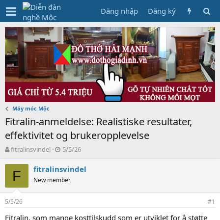
Đăng nhập
Đăng ký
Máy móc Mộc
Fitralin-anmeldelse: Realistiske resultater,
effektivitet og brukeropplevelse
T
N
fitralinsvindel
5/5/26
h
g
r
à
fitralinsvindel
F
e
y
New member
a
g
d
ử
5/5/26
s
i
#1
t
Fitralin, som mange kosttilskudd som er utviklet for å støtte
a