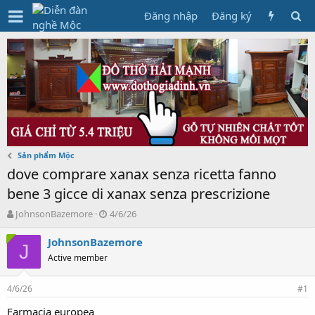
Đăng nhập
Đăng ký
Sản phẩm Mộc
dove comprare xanax senza ricetta fanno
bene 3 gicce di xanax senza prescrizione
T
N
JohnsonBazemore
4/6/26
h
g
r
à
JohnsonBazemore
J
e
y
Active member
a
g
d
ử
4/6/26
s
i
#1
t
Farmacia europea
a