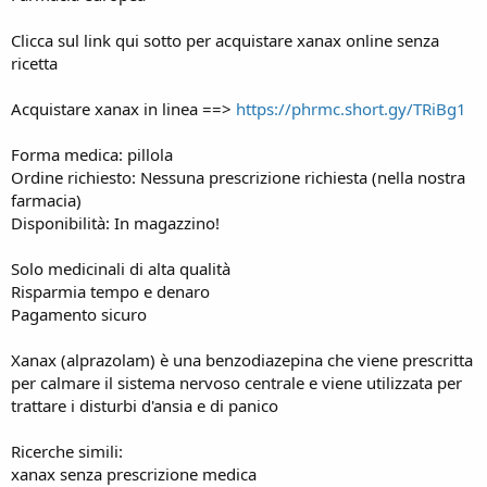
r
t
Clicca sul link qui sotto per acquistare xanax online senza
e
ricetta
r
Acquistare xanax in linea ==>
https://phrmc.short.gy/TRiBg1
Forma medica: pillola
Ordine richiesto: Nessuna prescrizione richiesta (nella nostra
farmacia)
Disponibilità: In magazzino!
Solo medicinali di alta qualità
Risparmia tempo e denaro
Pagamento sicuro
Xanax (alprazolam) è una benzodiazepina che viene prescritta
per calmare il sistema nervoso centrale e viene utilizzata per
trattare i disturbi d'ansia e di panico
Ricerche simili:
xanax senza prescrizione medica