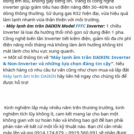
động êm dịu, không gây tiếng ồn. Trang bị công nghệ
inverter giúp giảm tiêu hao điện năng đến 30–40% so với
dòng thông thường. Sử dụng gas R32 hiện đại, vừa hiệu quả
làm lạnh nhanh vừa thân thiện với môi trường.
–
Máy lạnh âm trần DAIKIN Model
FFFC
Inverter:
1 chiều
Inverter là loại đa hướng thổi nhỏ gọn sử dụng điện 1 pha.
Công nghệ biến tần Inverter tiết kiệm điện, giảm tối đa chi phí
điện năng mỗi tháng mà không làm ảnh hưởng không khí
mát lành cho khu vực xung quanh.
⇒ Một số thông tin về “
Máy lạnh âm trần DAIKIN: Inverter
& Non-Inverter và những lựa chọn đáng tin cậy
”
. Nếu
khách hàng có nhu cầu tư vấn cũng như chọn mua và lắp đặt
Máy lạnh âm trần DAIKIN
hãy liên hệ ngay cho chúng tôi để
được hỗ trợ!
Kinh nghiệm lắp máy nhiều năm trên thương trường, kinh
nghiệm tích lũy không ít, cam kết mang lại cho bạn một
không gian với sự hoàn hảo và không bao giờ để bạn phải
phàn nàn về bất cứ một lỗi kỹ thuật nào. Bạn chỉ cần nhấc
máy lên và gọi 0914.174.679 – 0919.560.091 sẽ nhận được