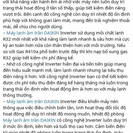
với khả năng vận hành êm ái nhờ việc máy nén luôn duy trì
trạng thái hoạt động ở tần số thấp, giúp tiết kiệm điện năng
vượt trội. Bên cạnh đó công nghệ còn duy trì nhiệt độ ổn định
phù hợp với không gian làm mát, mang đến trải nghiệm thoải
mái, dễ chịu cho người dùng.
–
Máy lạnh âm trần DAIKIN
Inverter sử dụng môi chất lạnh
R32 mới nhất với khả năng làm lạnh nhanh & sâu hơn mà cực
kỳ an toàn hơn nửa còn thân thiện hơn với môi trường. Nếu
so với Gas R410a phổ biến trước đây thì khi nạp bổ sung gas
R32 giúp tiết kiệm chi phí đáng kể.
– Nhờ có công nghệ Inverter hiện đại và tiên tiến giúp mang
đến hiệu suất mạnh mẽ, làm lạnh nhanh nhưng lại tiêu thụ
điện năng ít hơn. Với công nghệ Inverter bạn có thể tiết kiệm
được chi phí tiêu thụ điện đáng kể hàng tháng mà luôn trong
trạng thái ổn định nên hoạt động êm ái hơn so với máy lạnh
thông thường.
–
Máy lạnh âm trần DAIKIN
Inverter điều khiển máy nén
thông qua việc điều chỉnh biến tần, linh hoạt thay đổi tốc độ
hoạt động để duy trì nhiệt độ mong muốn. Nhiệt độ phòng
Máy lạnh âm trần DAIKIN
có công nghệ Inverter luôn duy trì
ở mức ổn định, bền hơn và tuổi thọ cao hơn. Cảm biến điện
từ giúp nhiệt độ phòng luôn trong trạng thái ổn định, máy