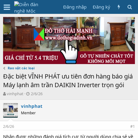
Đăng nhập
Đăng ký
Rao vặt các loại
Đặc biệt VĨNH PHÁT ưu tiên đơn hàng báo giá
Máy lạnh âm trần DAIKIN Inverter trọn gói
T
N
vinhphat
2/6/26
h
g
r
à
vinhphat
e
y
Member
a
g
d
ử
2/6/26
s
i
#1
t
Nhận được những đánh giá tích cực từ người dùng chia sẻ về
a