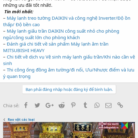
những ưu đãi tốt nhất!.
Tin mới nhất:
–
Máy lạnh treo tường DAIKIN và công nghệ Inverter/Độ ồn
thấp/ Độ bền cao
–
Máy lạnh giấu trần DAIKIN công suất nhỏ cho phòng
ngủ/công suất lớn cho phòng khách
–
Đánh giá chi tiết về sản phẩm Máy lạnh âm trần
MITSUBISHI HEAVY
–
Chi tiết về dịch vụ Vệ sinh máy lạnh giấu trần/Khi nào cần vệ
sinh
–
Thi công ống đồng âm tường/đi nổi, Ưu/Nhược điểm và lưu
ý quan trọng
Bạn phải đăng nhập hoặc đăng ký để bình luận.
Facebook
Twitter
Google+
Reddit
Pinterest
Tumblr
WhatsApp
Email
Link
Chia sẻ:
Rao vặt các loại