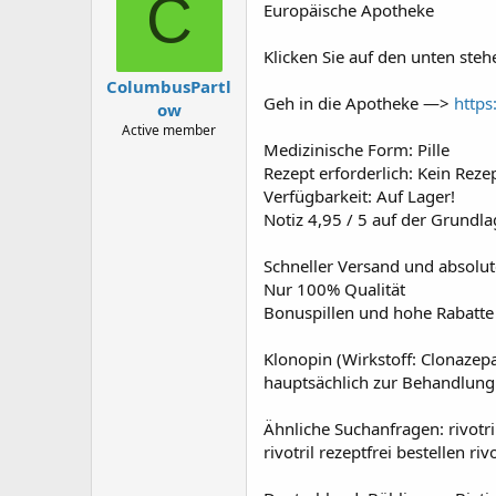
C
Europäische Apotheke
a
g
d
ử
s
i
Klicken Sie auf den unten ste
t
ColumbusPartl
a
Geh in die Apotheke —>
https
ow
r
t
Active member
Medizinische Form: Pille
e
r
Rezept erforderlich: Kein Rezep
Verfügbarkeit: Auf Lager!
Notiz 4,95 / 5 auf der Grund
Schneller Versand und absolute
Nur 100% Qualität
Bonuspillen und hohe Rabatte 
Klonopin (Wirkstoff: Clonazep
hauptsächlich zur Behandlung
Ähnliche Suchanfragen: rivotr
rivotril rezeptfrei bestellen r