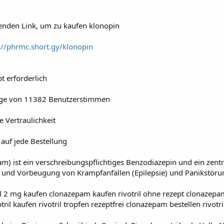
henden Link, um zu kaufen klonopin
://phrmc.short.gy/klonopin
t erforderlich
lage von 11382 Benutzerstimmen
 Vertraulichkeit
auf jede Bestellung
am) ist ein verschreibungspflichtiges Benzodiazepin und ein zent
 und Vorbeugung von Krampfanfällen (Epilepsie) und Panikstöru
il 2 mg kaufen clonazepam kaufen rivotril ohne rezept clonazepam
ivotril kaufen rivotril tropfen rezeptfrei clonazepam bestellen rivo