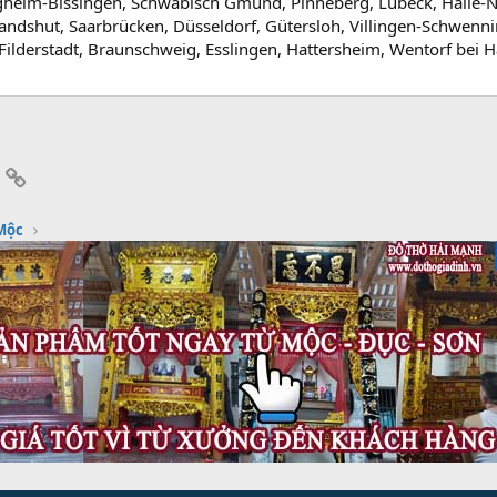
igheim-Bissingen, Schwäbisch Gmünd, Pinneberg, Lübeck, Halle-
andshut, Saarbrücken, Düsseldorf, Gütersloh, Villingen-Schwenn
Filderstadt, Braunschweig, Esslingen, Hattersheim, Wentorf bei 
App
mail
Link
Mộc