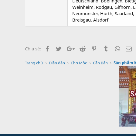
Deutschland: Böblingen, Biet
Weinheim, Rodgau, Gifhorn, L
Neumünster, Hürth, Saarland, 
Breisgau, Alsdorf.
Facebook
Twitter
Google+
Reddit
Pinterest
Tumblr
Whats
E
Chia sẻ:
Trang chủ
Diễn đàn
Chợ Mộc
Cần Bán
Sản phẩm 