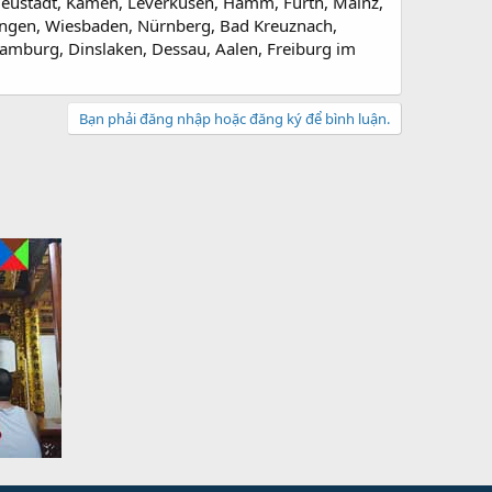
Neustadt, Kamen, Leverkusen, Hamm, Fürth, Mainz,
ingen, Wiesbaden, Nürnberg, Bad Kreuznach,
Hamburg, Dinslaken, Dessau, Aalen, Freiburg im
Bạn phải đăng nhập hoặc đăng ký để bình luận.