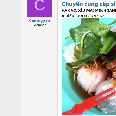
C
Chuyên cung cấp sỉ
a
g
d
ử
HÁ CẢO, XÍU MẠI MINH SAN
s
i
A Hiếu: O9O3.83.55.62
t
Camngyen
a
Member
r
t
e
r