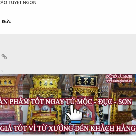
 CẢO TUYỆT NGON
ủ Đức
App
mail
Link