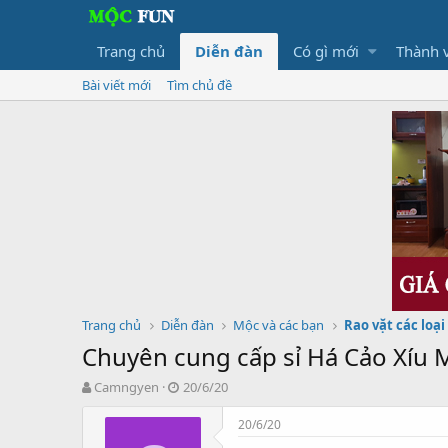
Trang chủ
Diễn đàn
Có gì mới
Thành 
Bài viết mới
Tìm chủ đề
Trang chủ
Diễn đàn
Mộc và các bạn
Rao vặt các loại
Chuyên cung cấp sỉ Há Cảo Xíu 
T
N
Camngyen
20/6/20
h
g
r
à
20/6/20
e
y