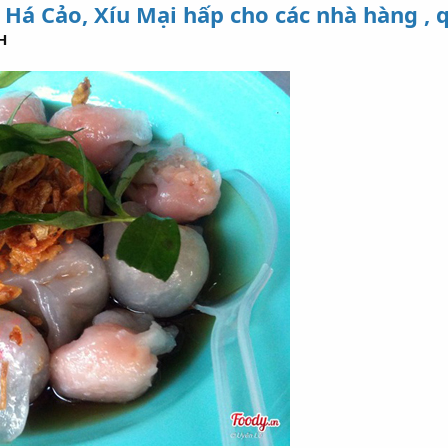
 Há Cảo, Xíu Mại hấp cho các nhà hàng , 
H