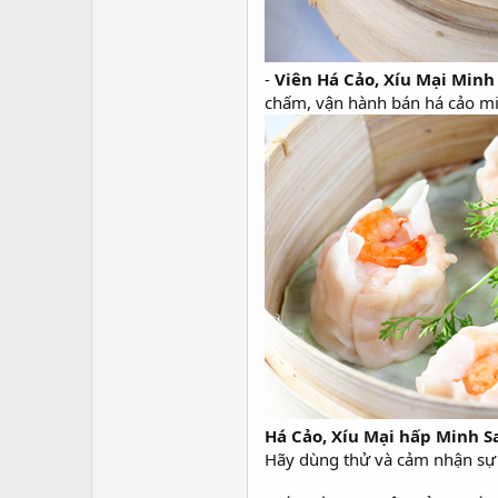
-
Viên Há Cảo, Xíu Mại Minh
chấm, vận hành bán há cảo mi
Há Cảo, Xíu Mại hấp Minh S
Hãy dùng thử và cảm nhận sự kh