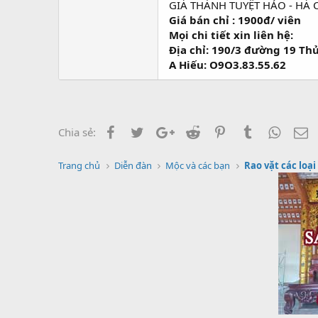
GIÁ THÀNH TUYỆT HẢO - HÁ
Giá bán chỉ : 1900đ/ viên
Mọi chi tiết xin liên hệ:
Địa chỉ: 190/3 đường 19 Th
A Hiếu: O9O3.83.55.62
Facebook
Twitter
Google+
Reddit
Pinterest
Tumblr
Whats
E
Chia sẻ:
Trang chủ
Diễn đàn
Mộc và các bạn
Rao vặt các loại