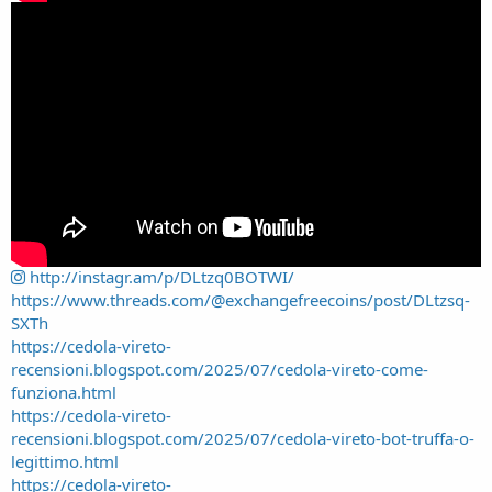
http://instagr.am/p/DLtzq0BOTWI/
https://www.threads.com/@exchangefreecoins/post/DLtzsq-
SXTh
https://cedola-vireto-
recensioni.blogspot.com/2025/07/cedola-vireto-come-
funziona.html
https://cedola-vireto-
recensioni.blogspot.com/2025/07/cedola-vireto-bot-truffa-o-
legittimo.html
https://cedola-vireto-