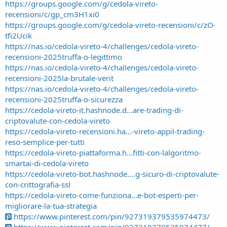
https://groups.google.com/g/cedola-vireto-
recensioni/c/gp_cm3H1xi0
https://groups.google.com/g/cedola-vireto-recensioni/c/zO-
tfi2Ucik
https://nas.io/cedola-vireto-4/challenges/cedola-vireto-
recensioni-2025truffa-o-legittimo
https://nas.io/cedola-vireto-4/challenges/cedola-vireto-
recensioni-2025la-brutale-verit
https://nas.io/cedola-vireto-4/challenges/cedola-vireto-
recensioni-2025truffa-o-sicurezza
https://cedola-vireto-it.hashnode.d...are-trading-di-
criptovalute-con-cedola-vireto
https://cedola-vireto-recensioni.ha...-vireto-appil-trading-
reso-semplice-per-tutti
https://cedola-vireto-piattaforma.h...fitti-con-lalgoritmo-
smartai-di-cedola-vireto
https://cedola-vireto-bot.hashnode....g-sicuro-di-criptovalute-
con-crittografia-ssl
https://cedola-vireto-come-funziona...e-bot-esperti-per-
migliorare-la-tua-strategia
https://www.pinterest.com/pin/927319379535974473/