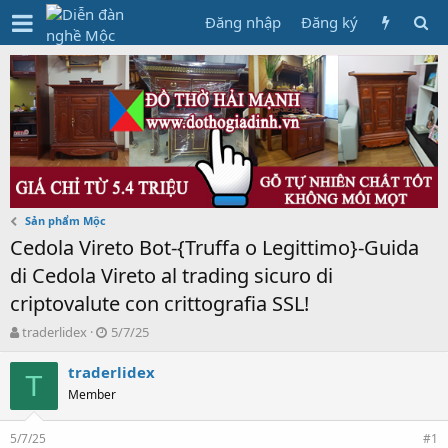
Đăng nhập
Đăng ký
Sản phẩm Mộc
Cedola Vireto Bot-{Truffa o Legittimo}-Guida
di Cedola Vireto al trading sicuro di
criptovalute con crittografia SSL!
T
N
traderlidex
5/7/25
h
g
r
à
traderlidex
T
e
y
Member
a
g
d
ử
5/7/25
s
i
#1