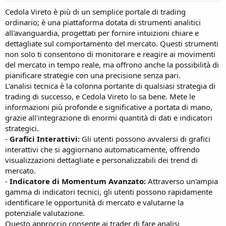
t
Cedola Vireto è più di un semplice portale di trading
a
ordinario; è una piattaforma dotata di strumenti analitici
r
t
all'avanguardia, progettati per fornire intuizioni chiare e
e
dettagliate sul comportamento del mercato. Questi strumenti
r
non solo ti consentono di monitorare e reagire ai movimenti
del mercato in tempo reale, ma offrono anche la possibilità di
pianificare strategie con una precisione senza pari.
L'analisi tecnica è la colonna portante di qualsiasi strategia di
trading di successo, e Cedola Vireto lo sa bene. Mete le
informazioni più profonde e significative a portata di mano,
grazie all'integrazione di enormi quantità di dati e indicatori
strategici.
-
Grafici Interattivi:
Gli utenti possono avvalersi di grafici
interattivi che si aggiornano automaticamente, offrendo
visualizzazioni dettagliate e personalizzabili dei trend di
mercato.
-
Indicatore di Momentum Avanzato:
Attraverso un'ampia
gamma di indicatori tecnici, gli utenti possono rapidamente
identificare le opportunità di mercato e valutarne la
potenziale valutazione.
Questo approccio consente ai trader di fare analisi